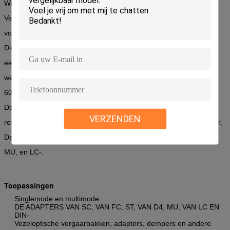
Wij hebben een selectie van hoogte - kwaliteitszirconiumdioxyde
Verdeelde Kokers en de Kokers van het Fosfoorbrons,
voor zowel singlemode als multimode toepassingen.
Die hoogte - het het bronsmateriaal van de kwaliteitsfosfoor levert
een spring-like bezit
welke een strikt gecontroleerde terugtrekkingskracht van 200 tot
600 gram verzekert.
De tolerantiespecificaties worden ook goed gecontroleerd
VERZENDEN
resulterend in een typisch toevoegingsverlies van 0.1dB* of minder.
De kokers zijn beschikbaar in de stijl van Sc, van FC, ST, van D4,
MU, en LC-.
Toepassingen
Singlemode en multimode
DE ADAPTERS VAN SC, VAN FC, ST, VAN D4, MU, VAN LC EN
DIN-
Vezeloptische vergaarbakken, adapters, dempers en andere