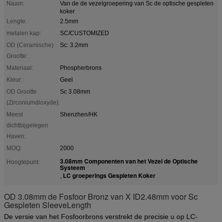
Naam:
Van de de vezelgroepering van Sc de optische gespleten
koker
Lengte:
2.5mm
metalen kap:
SC/CUSTOMIZED
OD (Ceramische)
Sc: 3.2mm
Grootte:
Materiaal:
Phospherbrons
Kleur:
Geel
OD Grootte
Sc 3.08mm
(Zirconiumdioxyde):
Meest
Shenzhen/HK
dichtbijgelegen
Haven:
MOQ:
2000
3.08mm Componenten van het Vezel de Optische
Hoogtepunt:
Systeem
LC groeperings Gespleten Koker
,
OD 3.08mm de Fosfoor Bronz van X ID2.48mm voor Sc
Gespleten SleeveLength
De versie van het Fosfoorbrons verstrekt de precisie u op LC-