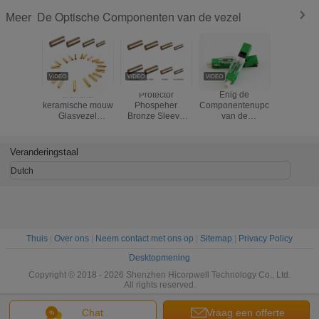
De Optische Componenten van de vezel
Meer
alumina
Protector
Enig de
Waterdich
keramische mouw
Phospeher
Componentenupc
de het Fl
Glasvezel
Bronze Sleeve
van de
Metaalbu
Standard SC
Fiber Optic
Wijzeesc250d
Vezel Op
Glasvezel
Standard
Vezel Optisch
Compon
Kopermouw
SC/FC/ST Fiber
Blauw of Groen
Bescher
Veranderingstaal
Glasvezelmouw
Optic Copper
APC van de Vezel
het Metaa
Sleeve fiber optic
Optisch Snel
voor Gepa
Dutch
Sleeve
Schakelaar Type
Vezelk
Thuis
|
Over ons
|
Neem contact met ons op
|
Sitemap
|
Privacy Policy
Desktopmening
Copyright © 2018 - 2026 Shenzhen Hicorpwell Technology Co., Ltd.
All rights reserved.
Chat
Vraag een offerte