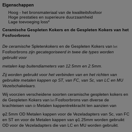
Eigenschappen
Hoog - het bronsmateriaal van de kwaliteitsfosfoor
Hoge prestaties en superieure duurzaamheid
Lage toevoeging loss*
Ceramische Gespleten Kokers en de Gespleten Kokers van het
Fosfoorbrons
De ceramische
Spleten
kokers
en
de Gespleten Kokers van
het
Fosfoorbrons
zijn gecategoriseerd in twee die types worden
gebruikt voor
metalen kap buitendiameters van 12.5mm en 2.5mm.
Zij worden gebruikt voor het verbinden van en het richten van
gebruikte metalen kappen op ST, van FC, van Sc, van LC en MU
Vezelschakelaars.
Wij voorzien verscheidene soorten ceramische gespleten kokers
en
de
Gespleten Kokers van
Fosfoor
brons
van diverse de
het
krachteisen van
Metalen kappentrekkracht ten aanzien van
de
φ2.5mm OD Metalen kappen voor de Vezeladapters van Sc, van FC
en ST en voor de Metalen kappen van φ1.25mm worden gebruikt
OD voor de Vezeladapters die van LC en MU worden gebruikt.