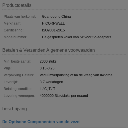
Productdetails
Plaats van herkomst:
Guangdong China
Merknaam:
HICORPWELL
Certificering:
ISO9001-2015
Modelnummer:
De gespleten koker van Sc voor Sc-adapters
Betalen & Verzenden Algemene voorwaarden
Min. bestelaantal:
2000 stuks
Prijs:
0.15-0.25
Verpakking Details:
Vacuümverpakking of na de vraag van uw orde
Levertijd:
3-7 werkdagen
Betalingscondities:
L / C, T / T
Levering vermogen:
4000000 Stuk/stuks per maand
beschrijving
De Optische Componenten van de vezel