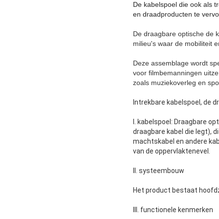
De kabelspoel die ook als t
en draadproducten te vervo
De draagbare optische de ka
milieu's waar de mobiliteit 
Deze assemblage wordt spec
voor filmbemanningen uitz
zoals muziekoverleg en spor
Intrekbare kabelspoel, de d
I. kabelspoel: Draagbare o
draagbare kabel die legt), di
machtskabel en andere kabe
van de oppervlaktenevel.
II. systeembouw
Het product bestaat hoofdza
III. functionele kenmerken