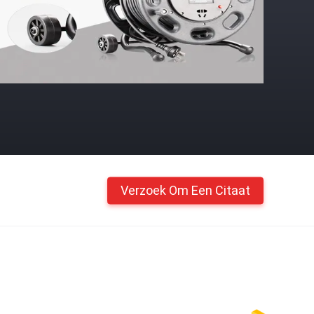
Verzoek Om Een Citaat