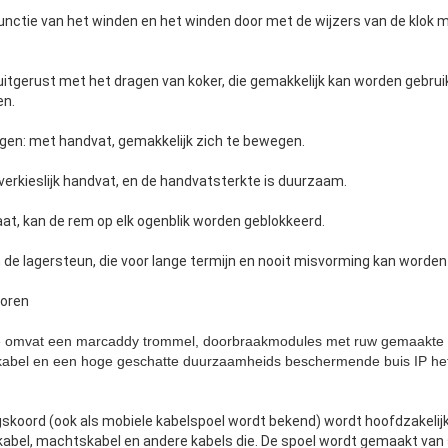
 functie van het winden en het winden door met de wijzers van de klok 
uitgerust met het dragen van koker, die gemakkelijk kan worden gebrui
en.
gen: met handvat, gemakkelijk zich te bewegen.
verkieslijk handvat, en de handvatsterkte is duurzaam.
t, kan de rem op elk ogenblik worden geblokkeerd.
n de lagersteun, die voor lange termijn en nooit misvorming kan worden
toren
 omvat een marcaddy trommel, doorbraakmodules met ruw gemaakte sta
 kabel en een hoge geschatte duurzaamheids beschermende buis IP het
ngskoord
(ook als mobiele kabelspoel wordt bekend) wordt hoofdzakelijk
lkabel, machtskabel en andere kabels die. De spoel wordt gemaakt van 