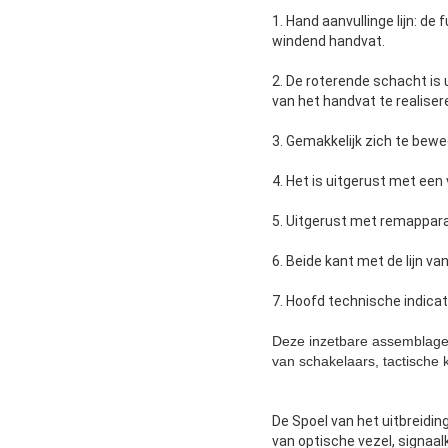
1.
Hand aanvullinge lijn: de
windend handvat.
2.
De roterende schacht is 
van het handvat te realiser
3.
Gemakkelijk zich te bewe
4.
Het is uitgerust met een 
5.
Uitgerust met remapparaa
6.
Beide kant met de lijn va
7.
Hoofd technische indica
Deze inzetbare assemblage
van schakelaars, tactische
De Spoel van
het
uitbreidi
van optische vezel, signaa