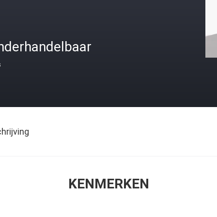
nderhandelbaar
s
rijving
KENMERKEN