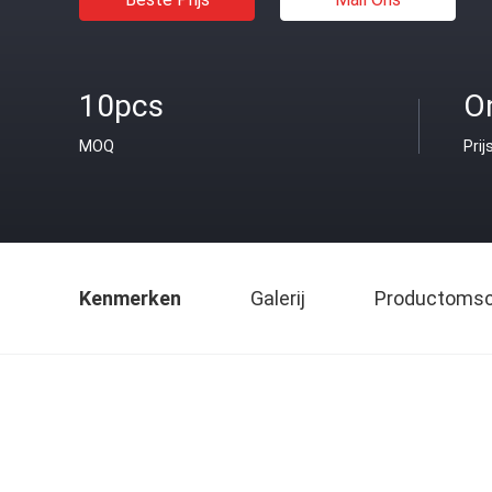
10pcs
O
MOQ
Prij
Kenmerken
Galerij
Productomsch