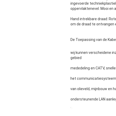
ingevoerde techniekplastiek
oppervlaktenevel. Mooi en 
Hand intrekbare draad: Rot
om de draad te ontvangen en
De Toepassing van de Kabel
wij kunnen verscheidene inz
gebied
mededeling en CATV, snelle 
het communicatiesysteem, 
van olieveld, mijnbouw en h
ondersteunende LAN aanleg