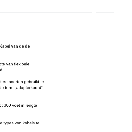
Kabel van de de
gte van flexibele
d.
ere soorten
gebruikt te
 de term „adapterkoord“
tot 300
voet in lengte
e types van kabels te