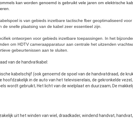
rommels kan worden genoemd is gebruikt vele jaren om elektrische kabe
eren.
belspoel is van gebieds inzetbare tactische fber geoptimaliseerd voor
en de snelle plaatsing van de kabel zeer essentieel zijn.
ifiek ontworpen voor gebieds inzetbare toepassingen. In het bijzonde
enden om HDTV cameraapparatuur aan centrale het uitzenden vrachtw
tieve gebeurtenissen aan te sluiten.
raad van de handvatkabel:
ptische kabelschijf (ook genoemd de spoel van de handvatdraad, de kru
e hoofdzakelijk in de auto van het televisierelais, de gekronkelde vezel, 
ls wordt gebruikt; Het licht van de wielplaat en duurzaam; De makkeli
kelijk uit het winden van wiel, draadkader, windend handvat, handvat,