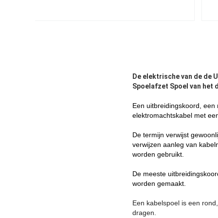
De elektrische van de de 
Spoelafzet Spoel van het 
Een
uitbreidings
koord, een
elektro
machts
kabel
met een
De termijn
verwijst gewoonl
verwijzen
aanleg van kabeln
worden gebruikt.
De meeste
uitbreidings
koo
worden gemaakt
.
Een kabelspoel is een rond
dragen.