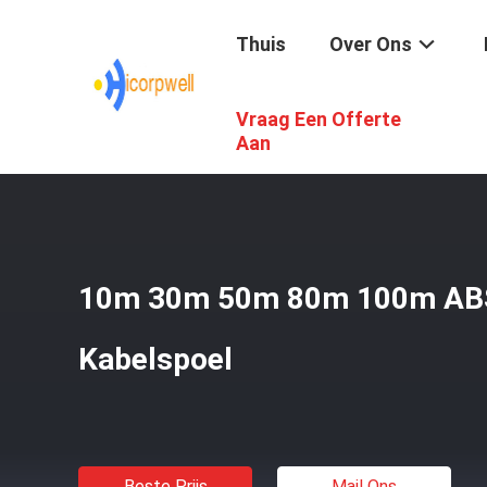
Thuis
Over Ons
Vraag Een Offerte
Thuis
/
Producten
/
De Kabel Van HDMI AOC
/
10m 30m 5
Aan
10m 30m 50m 80m 100m ABS 
Kabelspoel
Beste Prijs
Mail Ons