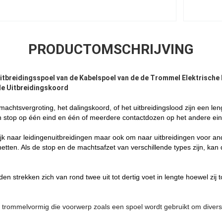
PRODUCTOMSCHRIJVING
Uitbreidingsspoel van de Kabelspoel van de de Trommel Elektrische 
de Uitbreidingskoord
 machts
vergroting
, het dalingskoord, of
het uitbreidings
lood zijn een len
 stop op één eind en één of meerdere
contactdozen op het andere
ein
ijk naar leidingenuitbreidingen maar ook om
naar uitbreidingen voor
and
etten. Als de stop en de machts
afzet
van
verschillende
types zijn, kan
rden
strekken zich van rond
twee uit
tot
dertig voet in lengte hoewel zij 
, trommelvormig die voorwerp zoals een spoel wordt gebruikt om divers