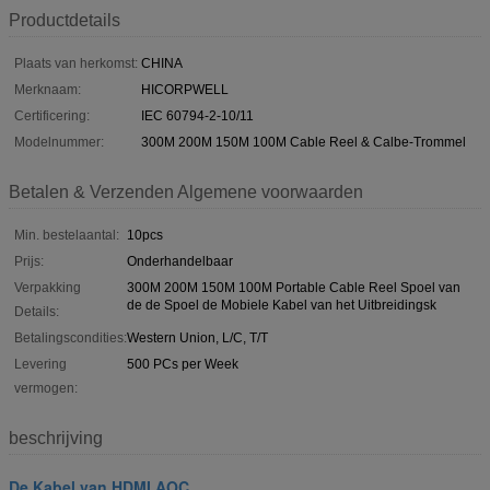
Productdetails
Plaats van herkomst:
CHINA
Merknaam:
HICORPWELL
Certificering:
IEC 60794-2-10/11
Modelnummer:
300M 200M 150M 100M Cable Reel & Calbe-Trommel
Betalen & Verzenden Algemene voorwaarden
Min. bestelaantal:
10pcs
Prijs:
Onderhandelbaar
Verpakking
300M 200M 150M 100M Portable Cable Reel Spoel van
de de Spoel de Mobiele Kabel van het Uitbreidingsk
Details:
Betalingscondities:
Western Union, L/C, T/T
Levering
500 PCs per Week
vermogen:
beschrijving
De Kabel van HDMI AOC