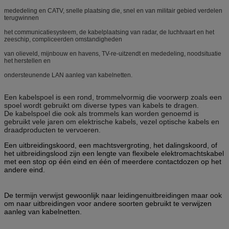
mededeling en CATV, snelle plaatsing die, snel en van militair gebied verdelen
terugwinnen
het communicatiesysteem, de kabelplaatsing van radar, de luchtvaart en het
zeeschip, compliceerden omstandigheden
van olieveld, mijnbouw en havens, TV-re-uitzendt en mededeling, noodsituatie
het herstellen en
ondersteunende LAN aanleg van kabelnetten.
Een kabelspoel is een rond, trommelvormig die voorwerp zoals een
spoel wordt gebruikt om diverse types van kabels te dragen.
De kabelspoel die ook als trommels kan worden genoemd is
gebruikt vele jaren om elektrische kabels, vezel optische kabels en
draadproducten te vervoeren.
Een
uitbreidings
koord, een machts
vergroting
, het dalingskoord, of
het uitbreidings
lood zijn een lengte van flexibele
elektro
machts
kabel
met een stop op één eind en één of meerdere
contactdozen op het
andere
eind.
De termijn
verwijst gewoonlijk naar leidingenuitbreidingen maar ook
om
naar uitbreidingen voor
andere soorten
gebruikt te verwijzen
aanleg van kabelnetten.