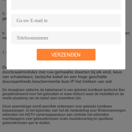
Uitgerust met remapparaat, kan de rem op elk ogenblik worden
5.
geblokkeerd.
Beide kant met de lijn van de lagersteun, die voor lange termijn en
6.
nooit misvorming kan worden gebruikt.
Hoofd technische indicatoren
7.
VERZENDEN
Deze inzetbare assemblage omvat een marcaddy trommel,
doorbraakmodules met ruw gemaakte staarten bij elk eind, keus
van schakelaars, tactische kabel en een hoge geschatte
duurzaamheids beschermende buis IP het trekken van sok.
De draagbare optische de kabelspoel is van gebieds inzetbare tactische fber
geoptimaliseerd voor het gebruiken in ruwe milieu's waar de mobiliteit en de
snelle plaatsing van de kabel zeer essentieel zijn.
Deze assemblage wordt specifiek ontworpen voor gebieds inzetbare
toepassingen. In het bijzonder, kan het de mededeling voor filmbemanningen
uitzenden om HDTV cameraapparatuur aan centrale het uitzenden
vrachtwagens over gebeurtenissen zoals muziekoverleg en sportieve
gebeurtenissen aan te sluiten.