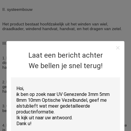
II. systeembouw
Het product bestaat hoofdzakelijk uit het winden van wiel,
draadkader, windend handvat, handvat, en het dragen van zetel.
III. functionele kenmerken
Laat een bericht achter
Hand aanvullinge lijn: de functie van het winden en het winden
1.
door met de wijzers van de klok mee of linksdraaiend windend
We bellen je snel terug!
handvat.
De roterende schacht is uitgerust met het dragen van koker, die
2.
gemakkelijk kan worden gebruikt om de inzamelingslijn van het
handvat te realiseren.
Gemakkelijk zich te bewegen: met handvat, gemakkelijk zich te
3.
bewegen.
Het is uitgerust met een verkieslijk handvat, en de handvatsterkte
4.
is duurzaam.