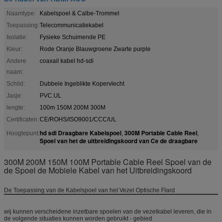
Naamtype:
Kabelspoel & Calbe-Trommel
Toepassing:
Telecommunicatiekabel
Isolatie:
Fysieke Schuimende PE
Kleur:
Rode Oranje Blauwgroene Zwarte purple
Andere
coaxail kabel hd-sdi
naam:
Schild:
Dubbele Ingeblikte Kopervlecht
Jasje:
PVC.UL
lengte:
100m 150M 200M 300M
Certificaten:
CE/ROHS/ISO9001/CCC/UL
hd sdi Draagbare Kabelspoel
300M Portable Cable Reel
Hoogtepunt:
,
,
Spoel van het de uitbreidingskoord van Ce de draagbare
300M 200M 150M 100M Portable Cable Reel Spoel van de
de Spoel de Mobiele Kabel van het Uitbreidingskoord
De Toepassing van de Kabelspoel van het Vezel Optische Flard
wij kunnen verscheidene inzetbare spoelen van de vezelkabel leveren, die in
de volgende situaties kunnen worden gebruikt - gebied