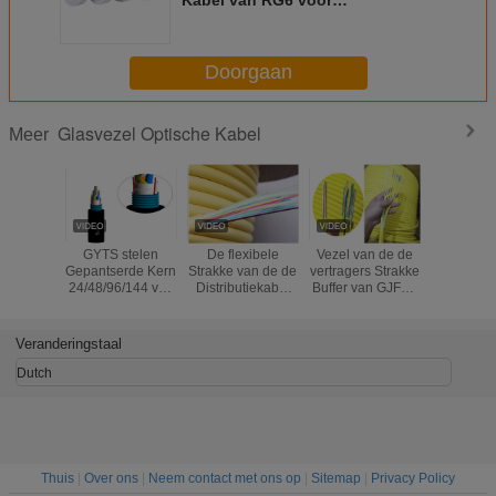
Videotoepassingen goed
Doorgaan
Glasvezel Optische Kabel
Meer
GYTS stelen
De flexibele
Vezel van de de
Losse van
Gepantserde Kern
Strakke van de de
vertragers Strakke
Kabelsverr
24/48/96/144 van
Distributiekabel
Buffer van GJFJV
van de d
de de Glasvezel
van de
de Multi - de
Optische
Optische Kabel
Buffervezel
Kabel van de
van GYX
van SM
Optische
Doeldistributie
Temper
Veranderingstaal
Ondergrondse
Multimode Binnen
met 900um-Vlam -
-40~8
Oranje Kleur
Dutch
Thuis
|
Over ons
|
Neem contact met ons op
|
Sitemap
|
Privacy Policy