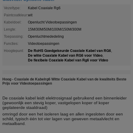
Vezeltype:
Kabel Coaxiale Rg6
Paintcoatkleur:
wit
Kabeldoel:
Openlucht Videotoepassingen
Lengte:
15M/30M/50M/100M/150M/300M
Toepassing:
Openluchtmededeling
Functies:
Videotoepassingen
De RoHS Goedgekeurde Coaxiale Kabel van RG6
Hoogtepunt:
,
De witte Coaxiale Kabel van RG6 voor Video
,
De flexibele Coaxiale Kabel van Rg6 voor Video
Hoog - Coaxiale de Kabelrg6 Witte Coaxiale Kabel van de kwaliteits Beste
Prijs voor Videotoepassingen
De coaxiale kabel leidt elektrosignaal gebruikend een binnenleider
(gewoonlijk een stevig koper, vastgelopen koper of koper
geplateerde staaldraad)
omringd door een het isoleren laag en allen ingesloten door een
schild, typisch één tot vier lagen van geweven metaalvlecht en
metaalband.