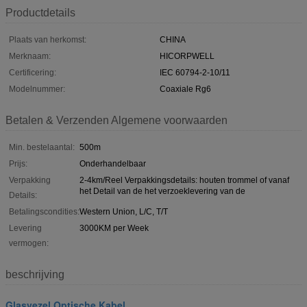
Productdetails
Plaats van herkomst:
CHINA
Merknaam:
HICORPWELL
Certificering:
IEC 60794-2-10/11
Modelnummer:
Coaxiale Rg6
Betalen & Verzenden Algemene voorwaarden
Min. bestelaantal:
500m
Prijs:
Onderhandelbaar
Verpakking
2-4km/Reel Verpakkingsdetails: houten trommel of vanaf
het Detail van de het verzoeklevering van de
Details:
Betalingscondities:
Western Union, L/C, T/T
Levering
3000KM per Week
vermogen:
beschrijving
Glasvezel Optische Kabel