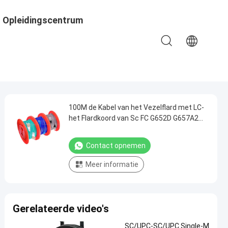
Opleidingscentrum
100M de Kabel van het Vezelflard met LC-
het Flardkoord van Sc FC G652D G657A2
LSZH FO
Contact opnemen
Meer informatie
Gerelateerde video's
SC/UPC-SC/UPC Single-M