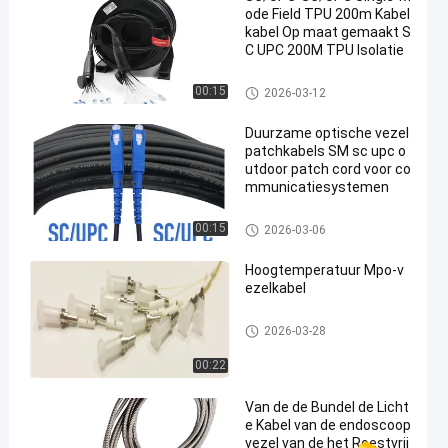
ode Field TPU 200m Kabel
kabel Op maat gemaakt S
C UPC 200M TPU Isolatie
glasvezel patchkabels
00:15
2026-03-12
Duurzame optische vezel
patchkabels SM sc upc o
utdoor patch cord voor co
mmunicatiesystemen
glasvezel patchkabels
00:15
2026-03-06
Hoogtemperatuur Mpo-v
ezelkabel
glasvezel patchkabels
2026-03-28
00:22
Van de de Bundel de Licht
e Kabel van de endoscoop
vezel van de het Roestvrij