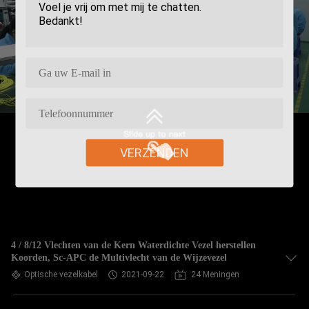
VERZENDEN
4 / 8/12 Vlechten van de Kern Waterdichte Vezel herstellen
Koorden, Sc-APC de Multivlecht van de Wijzevezel
Optische vezelkabel
2021-09-22
24 Meningen