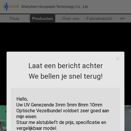
Shenzhen Hicorpwell Technology Co., Ltd
Thuis
Producten
Over ons
Fabriekstocht
>>
Laat een bericht achter
We bellen je snel terug!