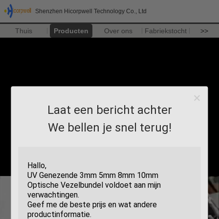
Shenzhen Hicorpwell Technology Co., Ltd
Thuis
Producten
Over ons
Fabriekstocht
>>
Laat een bericht achter
We bellen je snel terug!