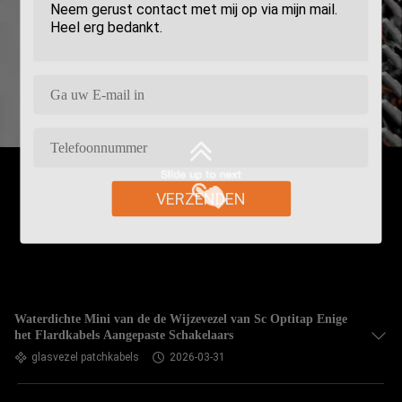
VERZENDEN
Waterdichte Mini van de de Wijzevezel van Sc Optitap Enige
het Flardkabels Aangepaste Schakelaars
glasvezel patchkabels
2026-03-31