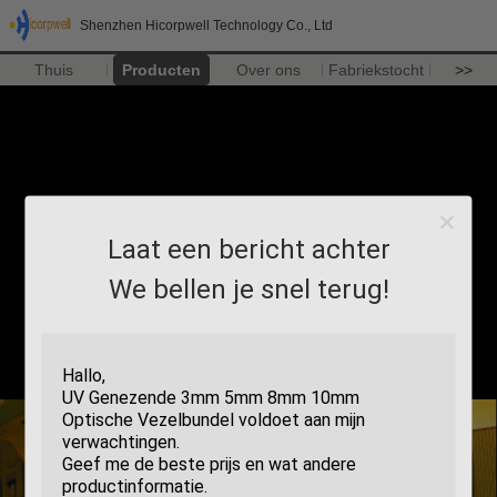
Shenzhen Hicorpwell Technology Co., Ltd
Thuis
Producten
Over ons
Fabriekstocht
>>
Laat een bericht achter
We bellen je snel terug!