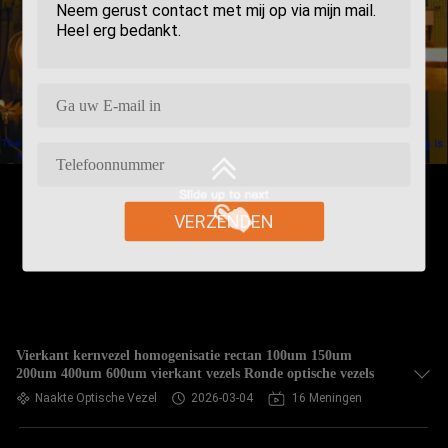
VERZENDEN
Vierkant kernvezel homogenisatie rectan 100um 150um
200um 400um 600um vierkant vezels Ronde optische vezels
Naakte Optische Vezel
2026-03-04
16 Meningen