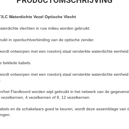
PRODUCTOMSCHRIJVING
T/LC Waterdichte Vezel Optische Vlecht
terdichte vlechten in ruw milieu worden gebruikt.
ruikt in openluchtverbinding van de optische zender.
wordt ontworpen met een roestvrij staal versterkte waterdichte eenheid
e beklede kabels.
wordt ontworpen met een roestvrij staal versterkte waterdichte eenhei
.
en/het Flardkoord worden wijd gebruikt in het netwerk van de gegevens
2 vezelkernen, 4 vezelkernen of 8, 12 vezelkernen.
kabels en de schakelaars goed te keuren, wordt deze assemblage van de
ingen.