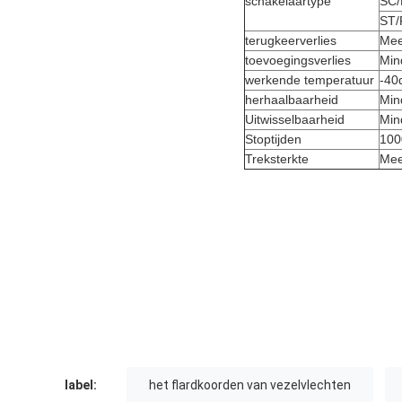
schakelaartype
SC
ST/
terugkeerverlies
Mee
toevoegingsverlies
Min
werkende temperatuur
-40
herhaalbaarheid
Min
Uitwisselbaarheid
Min
Stoptijden
100
Treksterkte
Mee
label:
het flardkoorden van vezelvlechten