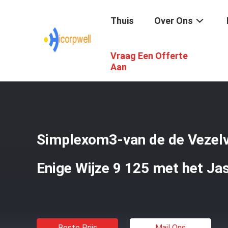
Thuis
Over Ons
Vraag Een Offerte
Thuis
/
Producten
/
Optische Vezelkabel
/
Simplexom3-V
Aan
Simplexom3-van de de Vezelv
Enige Wijze 9 125 met het Ja
Beste Prijs
Mail Ons