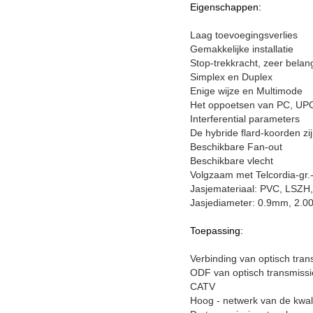
Eigenschappen:
Laag toevoegingsverlies
Gemakkelijke installatie
Stop-trekkracht, zeer bela
Simplex en Duplex
Enige wijze en Multimode
Het oppoetsen van PC, UP
Interferential parameters
De hybride flard-koorden zi
Beschikbare Fan-out
Beschikbare vlecht
Volgzaam met Telcordia-gr
Jasjemateriaal: PVC, LSZ
Jasjediameter: 0.9mm, 2.
Toepassing:
Verbinding van optisch tran
ODF van optisch transmiss
CATV
Hoog - netwerk van de kwali