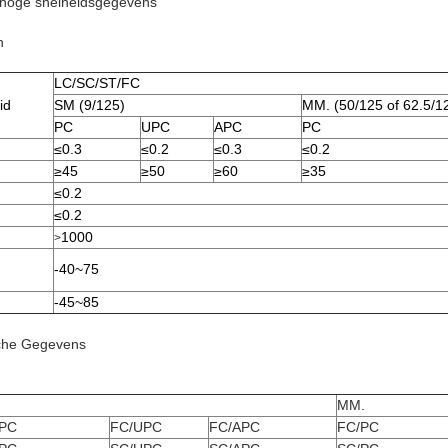
 hoge snelheidsgegevens
n
LC/SC/ST/FC
id
SM (9/125)
MM. (50/125 of 62.5/1
PC
UPC
APC
PC
≤0.3
≤0.2
≤0.3
≤0.2
≥45
≥50
≥60
≥35
≤0.2
≤0.2
1000
>
-40~75
-45~85
sche Gegevens
MM.
/PC
FC/UPC
FC/APC
FC/PC