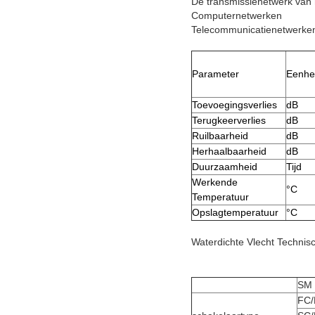
De transmissienetwerk van
Computernetwerken
Telecommunicatienetwerke
Parameter
Eenhe
Toevoegingsverlies
dB
Terugkeerverlies
dB
Ruilbaarheid
dB
Herhaalbaarheid
dB
Duurzaamheid
Tijd
Werkende
°C
Temperatuur
Opslagtemperatuur
°C
Waterdichte Vlecht Techni
SM
FC