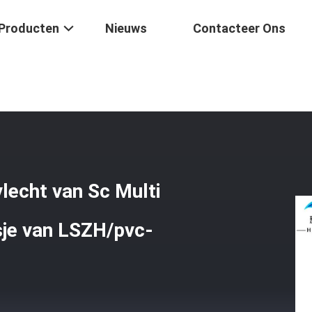
Producten
Nieuws
Contacteer Ons
an De De Vezelvlecht Van Sc Multi Enige Wijze 9 125 Met Het Jasje 
lecht van Sc Multi
sje van LSZH/pvc-