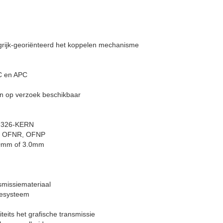
ngrijk-georiënteerd het koppelen mechanisme
C en APC
jn op verzoek beschikbaar
.-326-KERN
H, OFNR, OFNP
00mm of 3.0mm
smissiemateriaal
iesysteem
teits het grafische transmissie