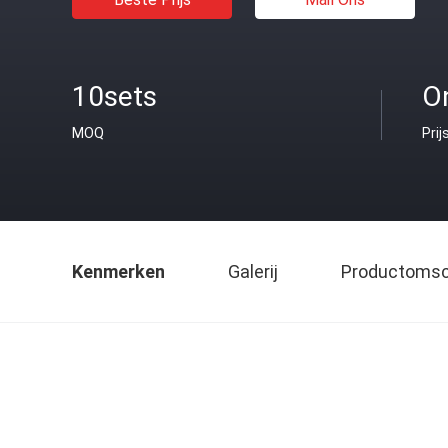
10sets
O
MOQ
Prij
Kenmerken
Galerij
Productomsch