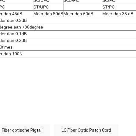
/PC
SC/UPC
SC/APC
SC/PC
PC
ST/UPC
ST/PC
r dan 45dB
Meer dan 50dB
Meer dan 60dB
Meer dan 35 dB
der dan 0.2dB
degree aan +80degree
der dan 0.1dB
der dan 0.2dB
0times
r dan 100N
Fiber optische Pigtail
LC Fiber Optic Patch Cord