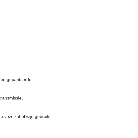
d en gepantserde
transmissie,
 vezelkabel wijd gebruikt