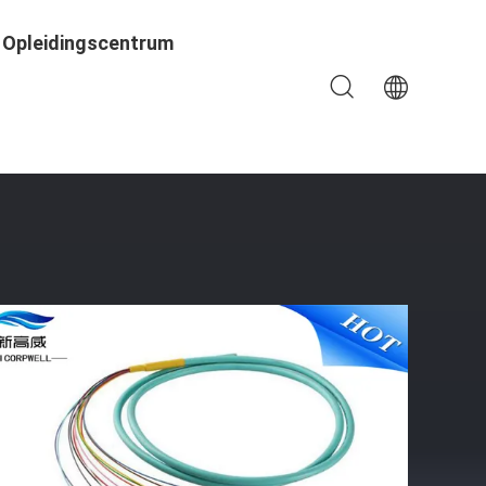
Opleidingscentrum
Van LSZH/pvc-