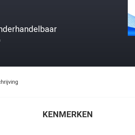
nderhandelbaar
s
rijving
KENMERKEN