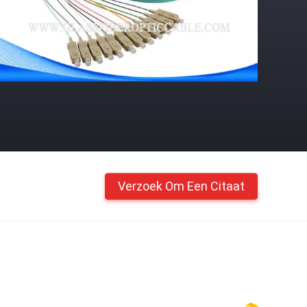
Verzoek Om Een Citaat