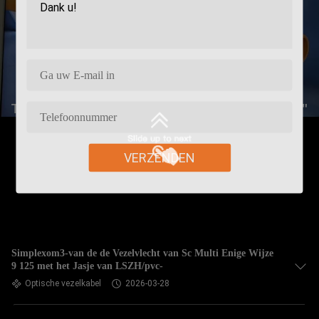
VERZENDEN
Simplexom3-van de de Vezelvlecht van Sc Multi Enige Wijze
9 125 met het Jasje van LSZH/pvc-
Optische vezelkabel
2026-03-28