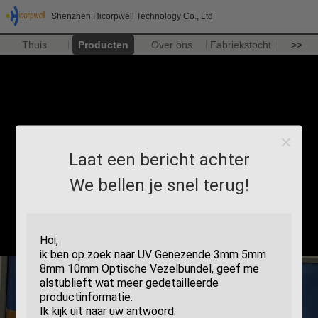
Shenzhen Hicorpwell Technology Co., Ltd
Thuis
Producten
Over ons
Fabriekstocht
>>
Laat een bericht achter
We bellen je snel terug!