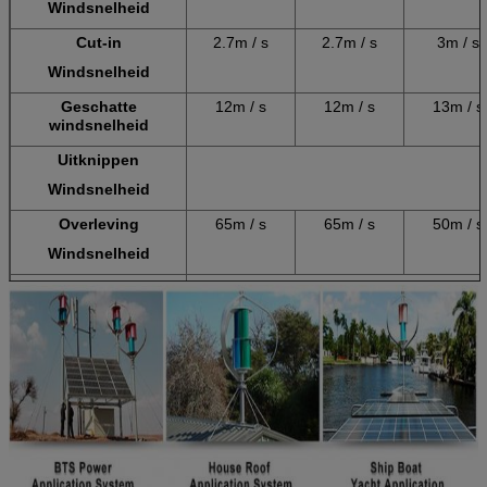
Windsnelheid
Cut-in
2.7m / s
2.7m / s
3m / s
Windsnelheid
Geschatte
12m / s
12m / s
13m / s
windsnelheid
Uitknippen
Windsnelheid
Overleving
65m / s
65m / s
50m / s
Windsnelheid
Generator Type
3
controleur
12V of 24V
12V of 24V
24V of 4
Uitgangsspanning
controleur
<20Amp
<20Amp
<30 am
Uitgangsstroom
controleur
Automatische snelheid
Remsysteem