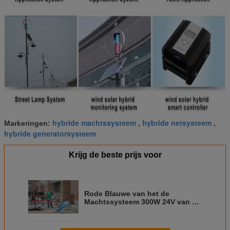
Omgevingstemperatuur
.
-
hybride machtssysteem
hybride netsysteem
Markeringen:
,
,
hybride generatorsysteem
Krijg de beste prijs voor
Rode Blauwe van het de
Machtssysteem 300W 24V van de
Strook Zonnewind Hybride de
Windturbine voor Huis