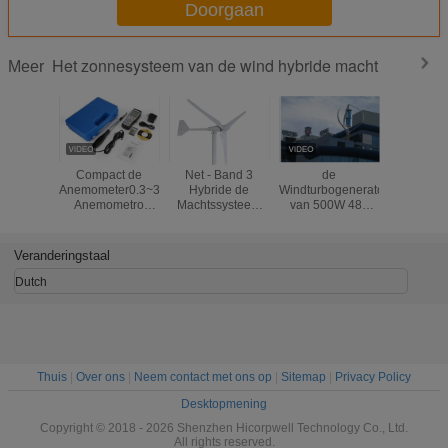
Doorgaan
Het zonnesysteem van de wind hybride macht
Meer
Compact de
Net - Band 3
de
Kleine van
Anemometer0.3~30m/s
Hybride de
Windturbogenerator
Machtss
Anemometro
Machtssysteem
van 500W 48v
van de
Meetinstrument
van de
Maglev,
Zonne
van de
Bladenhawt
Customrized-
Hybride va
Windsnelheid
Zonnewind met
Systeem van de
Windtur
Veranderingstaal
Drie Jaar Garantie
Kleuren het
Vertica
Slimme Hybride
Magnet
Dutch
Macht
Levitatiet
Thuis
|
Over ons
|
Neem contact met ons op
|
Sitemap
|
Privacy Policy
Desktopmening
Copyright © 2018 - 2026 Shenzhen Hicorpwell Technology Co., Ltd.
All rights reserved.