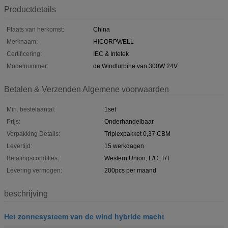
Productdetails
Plaats van herkomst:
China
Merknaam:
HICORPWELL
Certificering:
IEC & Intetek
Modelnummer:
de Windturbine van 300W 24V
Betalen & Verzenden Algemene voorwaarden
Min. bestelaantal:
1set
Prijs:
Onderhandelbaar
Verpakking Details:
Triplexpakket 0,37 CBM
Levertijd:
15 werkdagen
Betalingscondities:
Western Union, L/C, T/T
Levering vermogen:
200pcs per maand
beschrijving
Het zonnesysteem van de wind hybride macht