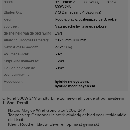
naam:
de Turbine van de de Windgenerator van
300W 24V
Bladen Qty:
7 (3 Darrieusand 4 Savonius)
kleur:
Rood & blauw, customrized de Strook en
voordeel:
Magnetische levitatietechnologie
de snelheid van de beginwind:
1m/s
Afmeting (Hoogte/Diameter):
Ø1240mm/1080mm
Netto /Gross-Gewicht:
27 kg 50kg
Volumegewicht:
50kg
Snijd windsnelheid af:
15m/s
De Snelheid van de
60m/s
overlevingswind:
hybride netsysteem
Hoogtepunt:
,
hybride machtssysteem
Off-grid 300W 24V windturbine zonne-windhybride stroomsysteem
1. Snel Detail:
Naam: Maglev Wind Generator 300w-24V
Toepassing: Generator in sterk winderig gebied voor residentiële
elektriciteit
Kleur: Rood en blauw, Sliver en op maat gemaakt