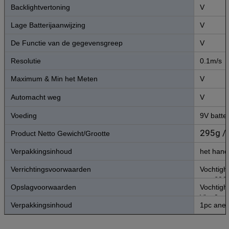
Backlightvertoning
V
Lage Batterijaanwijzing
V
De Functie van de gegevensgreep
V
Resolutie
0.1m/s
Maximum & Min het Meten
V
Automacht weg
V
Voeding
9V batter
295g /
Product Netto Gewicht/Grootte
Verpakkingsinhoud
het han
Verrichtingsvoorwaarden
Vochtigh
aan 60C
Opslagvoorwaarden
Vochtigh
Vin: 0 a
Verpakkingsinhoud
1pc anem