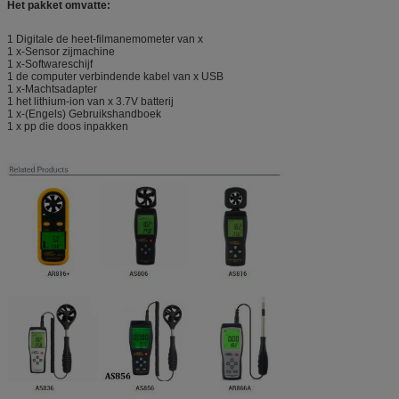
Het pakket omvatte:
1 Digitale de heet-filmanemometer van x
1 x-Sensor zijmachine
1 x-Softwareschijf
1 de computer verbindende kabel van x USB
1 x-Machtsadapter
1 het lithium-ion van x 3.7V batterij
1 x-(Engels) Gebruikshandboek
1 x pp die doos inpakken