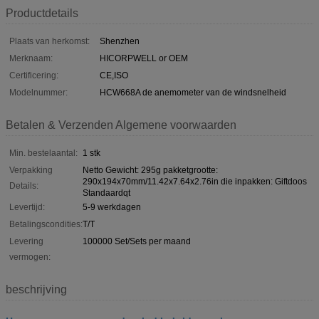
Productdetails
Plaats van herkomst:
Shenzhen
Merknaam:
HICORPWELL or OEM
Certificering:
CE,ISO
Modelnummer:
HCW668A de anemometer van de windsnelheid
Betalen & Verzenden Algemene voorwaarden
Min. bestelaantal:
1 stk
Verpakking
Netto Gewicht: 295g pakketgrootte:
290x194x70mm/11.42x7.64x2.76in die inpakken: Giftdoos
Details:
Standaardqt
Levertijd:
5-9 werkdagen
Betalingscondities:
T/T
Levering
100000 Set/Sets per maand
vermogen:
beschrijving