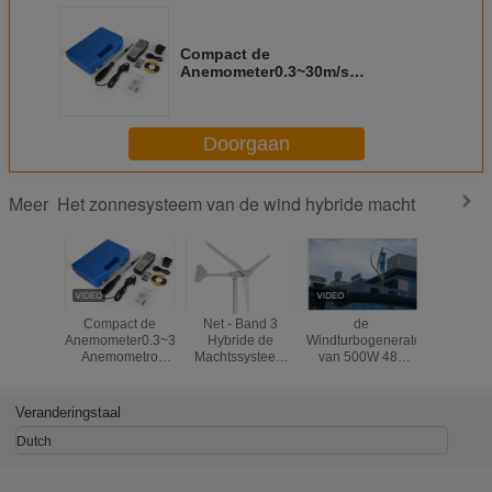
Compact de
Anemometer0.3~30m/s
Anemometro Meetinstrument van
de Windsnelheid
Doorgaan
Het zonnesysteem van de wind hybride macht
Meer
Compact de
Net - Band 3
de
Kleine van
Anemometer0.3~30m/s
Hybride de
Windturbogenerator
Machtss
Anemometro
Machtssysteem
van 500W 48v
van de
Meetinstrument
van de
Maglev,
Zonne
van de
Bladenhawt
Customrized-
Hybride va
Windsnelheid
Zonnewind met
Systeem van de
Windtur
Veranderingstaal
Drie Jaar Garantie
Kleuren het
Vertica
Slimme Hybride
Magnet
Dutch
Macht
Levitatiet