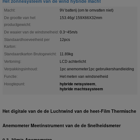
Het zonnesysteem van de wind hybride macht
Macht:
9V batterij (om te omvatten niet)
De grootte van het
153.46g/ 159X66X32mm
productgewicht:
De waaier van de windsnelheid:
0.3~45m/s
Standaardhoeveelheid per
12pcs
Karton:
Standaardkarton Brutogewicht:
11.89kg
Vertoning:
LCD achterlicht
Verpakkingsinhoud:
1pc anemometer1pc gebruikershandleiding
Functie:
Het meten van windsnelheid
hybride netsysteem
Hoogtepunt:
,
hybride machtssysteem
Het digitale van de de Luchtwind van de heet-Film Thermische
Anemometer Meetinstrument van de de Snelheidsmeter
0.3~30m/s Anemometro