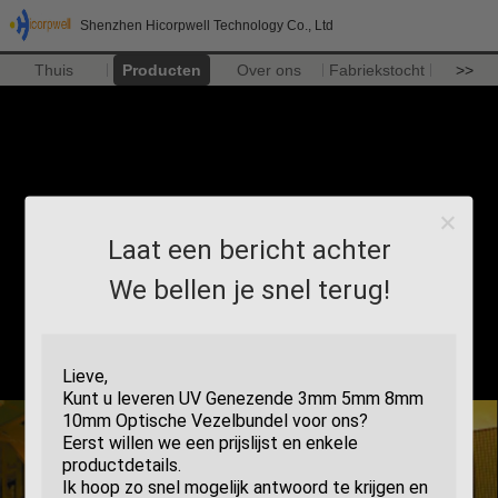
Shenzhen Hicorpwell Technology Co., Ltd
Thuis
Producten
Over ons
Fabriekstocht
>>
Laat een bericht achter
We bellen je snel terug!