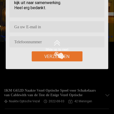
VERZENDEN
1KM G652D Naakte Vezel Optische Spoel voor Schakelaars
van Cablewith van de Test de Enige Vezel Optische
Naakte Optische Vezel
2022-08-03
42 Meningen