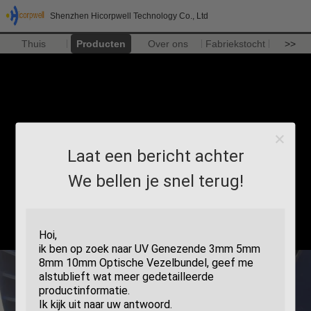
Shenzhen Hicorpwell Technology Co., Ltd
Thuis
Producten
Over ons
Fabriekstocht
>>
Laat een bericht achter
We bellen je snel terug!