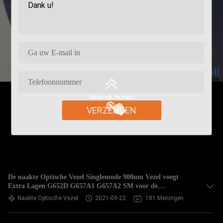
VERZENDEN
De naakte Optische Vezel Singlemode 900um Vezel voegt
Extra Lagen G652D G657A1 G657A2 SM voor de
Kabelproductie van FO toe
Naakte Optische Vezel
2021-09-22
181 Meningen