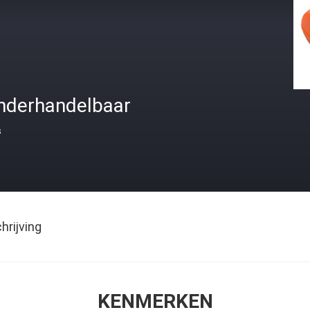
nderhandelbaar
s
rijving
KENMERKEN