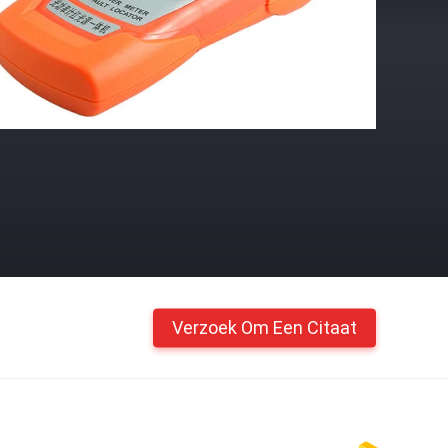
Verzoek Om Een Citaat