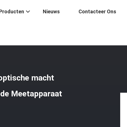
Producten
Nieuws
Contacteer Ons
ter 20mw Van De Vezel De Optische Macht Plus 20km FO Merkteken V
optische macht
 de Meetapparaat