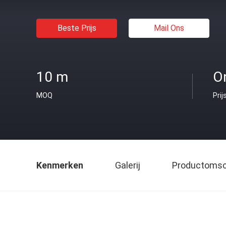
Beste Prijs
Mail Ons
10 m
O
MOQ
Prij
Kenmerken
Galerij
Productomsch