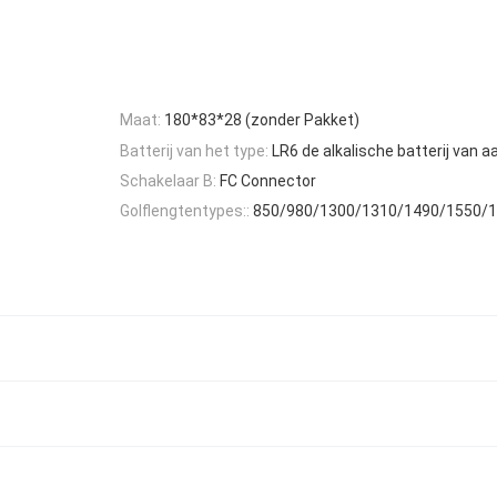
Maat:
180*83*28 (zonder Pakket)
Batterij van het type:
LR6 de alkalische batterij van a
Schakelaar B:
FC Connector
Golflengtentypes::
850/980/1300/1310/1490/1550/