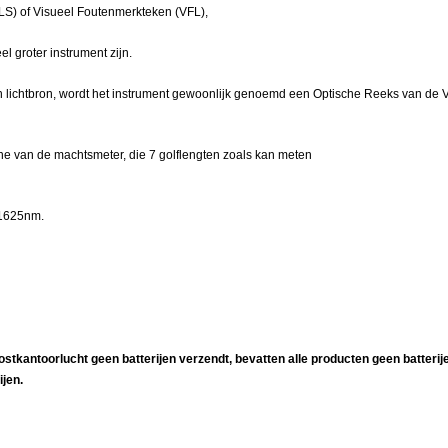
LS) of Visueel Foutenmerkteken (VFL),
l groter instrument zijn.
ichtbron, wordt het instrument gewoonlijk genoemd een Optische Reeks van de Ve
ne van de machtsmeter, die 7 golflengten zoals kan meten
1625nm.
stkantoorlucht geen batterijen verzendt, bevatten alle producten geen batterij
ijen.