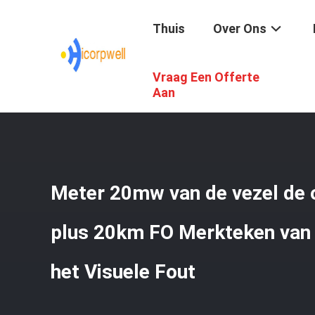
Thuis
Over Ons
Vraag Een Offerte
Thuis
/
Producten
/
Vezel Het Testen Hulpmiddelen
/
Me
Aan
Meter 20mw van de vezel de 
plus 20km FO Merkteken van
het Visuele Fout