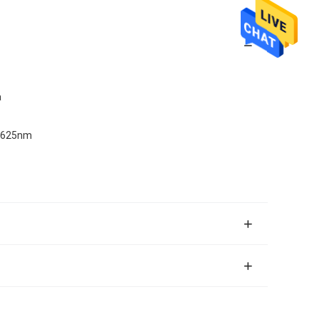
a
1625nm