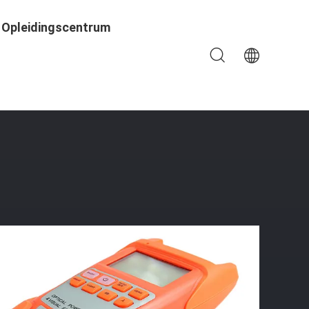
Opleidingscentrum
an De Meetapparaat Het Visuele Fout