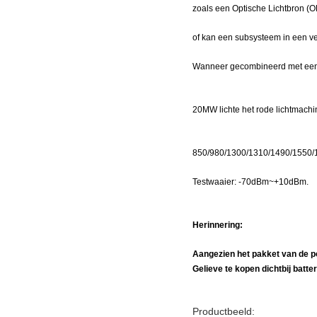
zoals een Optische Lichtbron (O
of kan een subsysteem in een vee
Wanneer gecombineerd met een l
20MW lichte het rode lichtmachi
850/980/1300/1310/1490/1550/
Testwaaier: -70dBm~+10dBm.
Herinnering:
Aangezien het pakket van de po
Gelieve te kopen dichtbij batter
Productbeeld: