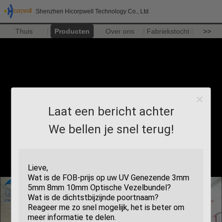
Shenzhen Hicorpwell Technology Co., Ltd
Thuis
Producten
Over ons
Fabriekstocht
>>
Laat een bericht achter
We bellen je snel terug!