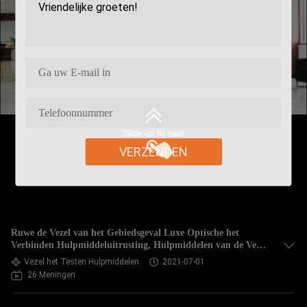
VERZENDEN
Ruwe de Vezel van het Gebiedsgeval Luxe Optische het
Verbinden Hulpmiddeluitrusting, Hulpmiddelen van de Vezel
de Optische Installatie
Vezel het Testen Hulpmiddelen
2021-07-01
26 Meningen