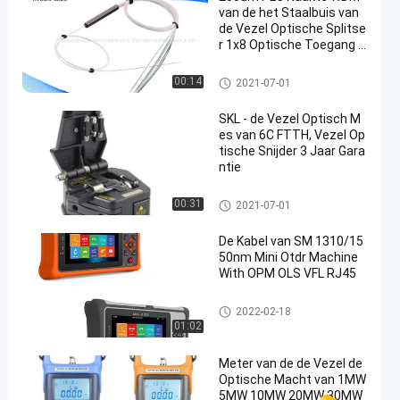
van de het Staalbuis van
de Vezel Optische Splitse
r 1x8 Optische Toegang 8
Haven
de uitrustingen van de vezelbe
00:14
2021-07-01
ëindiging
SKL - de Vezel Optisch M
es van 6C FTTH, Vezel Op
tische Snijder 3 Jaar Gara
ntie
Vezel het Testen Hulpmiddele
00:31
2021-07-01
n
De Kabel van SM 1310/15
50nm Mini Otdr Machine
With OPM OLS VFL RJ45
Vezel het Testen Hulpmiddele
2022-02-18
n
01:02
Meter van de de Vezel de
Optische Macht van 1MW
5MW 10MW 20MW 30MW