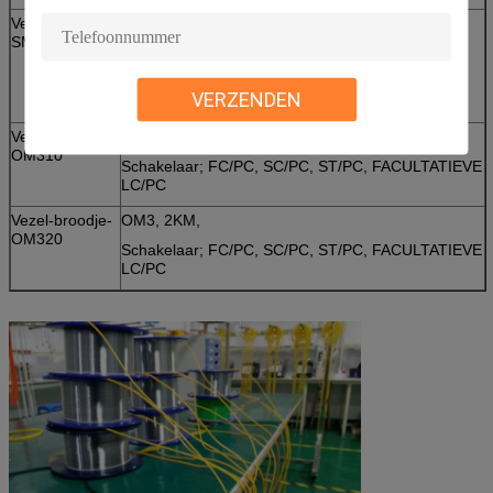
Vezel-broodje-
SM G657A, 2KM,
SM720
Schakelaar; FC/UPC, SC/UPC, ST/UPC, SC/APC,
FC/APC,
VERZENDEN
LC/UPC, facultatieve LC/APC
Vezel-broodje-
OM3, 1KM,
OM310
Schakelaar; FC/PC, SC/PC, ST/PC, FACULTATIEVE
LC/PC
Vezel-broodje-
OM3, 2KM,
OM320
Schakelaar; FC/PC, SC/PC, ST/PC, FACULTATIEVE
LC/PC