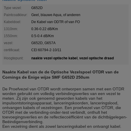
Type vezel:
G652D
Paintcoatkleur:
Geel, blauwe Aqua, of anderen
Kabeldoel:
De Kabel van ODTR of van FO
1310nm:
0.36-0.22 dB/Km
1550nm:
0.5-0.4 dB/Km
vezel:
G652D, G657A
certificaat:
CEI 60794-2-10/11
naakte vezel optische kabel
vezel optische draad
Hoogtepunt:
,
Naakte Kabel van de de Optische Vezelspoel OTDR van de
Cornings de Enige wijze SMF G652D 250um
De Proefvezel van OTDR wordt ontworpen samen met een OTDR
worden gebruikt om volledig verbindingsverlies van een vezel te
meten. Zij zijn ook genoemd geworden kabels van het
impulsontstoringsapparaat, lanceringskoorden, lanceringslood,
ontvangen kabels of vezelringen. Een proefvezel van OTDR, die
OTDR met de verbinding-onder-test verbindt, onthult het
toevoegingsverlies en de reflectiecoëfficiënt van de dichtbijgelegen-
Beëindigenverbinding.
Een vezelring dient als zowel lanceringskabel en ontvangt kabel.