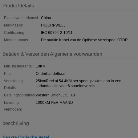
Productdetails
Plaats van herkomst:
China
Merknaam:
HICORPWELL
Certificering:
IEC 60794-2-10/11
Modelnummer:
De naakte Kabel van de Optische Vezelspoel OTDR
Betalen & Verzenden Algemene voorwaarden
Min. bestelaantal:
10KM
Prijs:
Onderhandelbaar
Verpakking
25km/Reel of 54.4KM per spoel, pakken dan in een
kartondoos in voor 6 spoelenvezels
Details:
Betalingscondities:
Western Union, L/C, T/T
Levering
1000KM PER MAAND
vermogen:
beschrijving
Naakte Optische Vezel