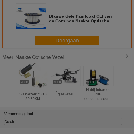
Blauwe Gele Paintcoat CEI van
de Cornings Naakte Optische
Vezel SMF G652D 250um 60794 -
2 - 10
Doorgaan
Naakte Optische Vezel
Meer
FPV Drone
Fpv-drone met
Nabij-infrarood
1.0/2.0/2.
Glasvezelkit 5 10
glasvezel
NIR
PMMA Pl
20 30KM
geoptimaliseerde
Naakte de
kwartsvezel
Optische
va
Verlichtin
Veranderingstaal
Dutch