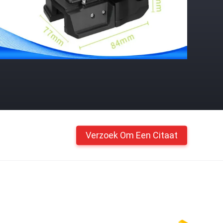
Verzoek Om Een Citaat