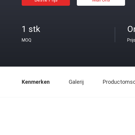
1 stk
O
MOQ
Prij
Kenmerken
Galerij
Productomsch