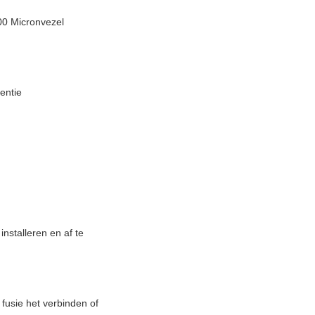
00 Micronvezel
entie
nstalleren en af te
 fusie het verbinden of