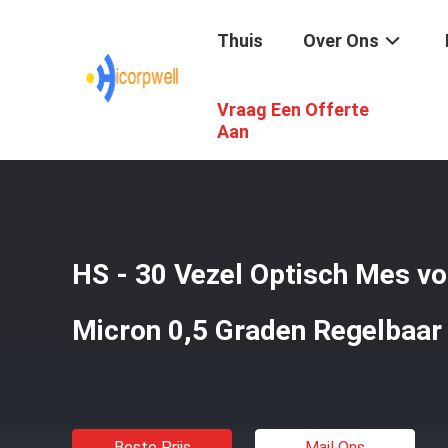
Thuis
Over Ons
Vraag Een Offerte
Thuis
/
Producten
/
Vezel Het Testen Hulpmiddelen
/
HS
Aan
HS - 30 Vezel Optisch Mes vo
Micron 0,5 Graden Regelbaar
Beste Prijs
Mail Ons