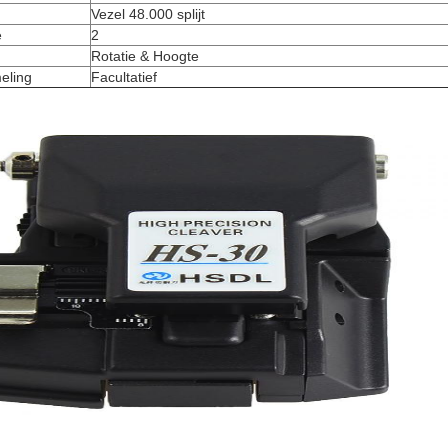
Vezel 48.000 splijt
e
2
Rotatie & Hoogte
eling
Facultatief