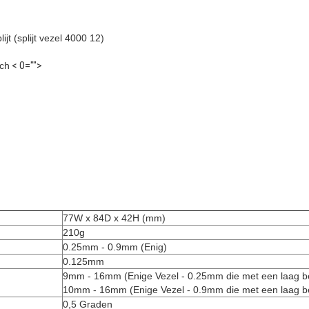
ijt (splijt vezel 4000 12)
sch
< 0="">
77W x 84D x 42H (mm)
210g
0.25mm - 0.9mm (Enig)
0.125mm
9mm - 16mm (Enige Vezel - 0.25mm die met een laag 
10mm - 16mm (Enige Vezel - 0.9mm die met een laag 
0,5 Graden