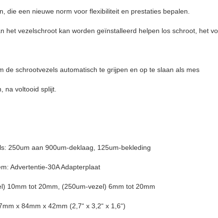
, die een nieuwe norm voor flexibiliteit en prestaties bepalen.
van het vezelschroot kan worden geïnstalleerd helpen los schroot, het 
m de schrootvezels automatisch te grijpen en op te slaan als mes
na voltooid splijt.
els: 250um aan 900um-deklaag, 125um-bekleding
m: Advertentie-30A Adapterplaat
ezel) 10mm tot 20mm, (250um-vezel) 6mm tot 20mm
77mm x 84mm x 42mm (2,7“ x 3,2“ x 1,6“)