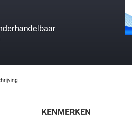
nderhandelbaar
s
rijving
KENMERKEN