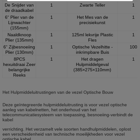
De Snijder van
1
Zwarte Teller
1
de draadkabel
6“ Plier van de
1
Het Mes van de
1
Lijnwachter
precisiekunst
(155mm)
Naaldknoop
1
125ml lekvrije Plastic
1
Plier (135mm)
Fles
6“ Zijbesnoeiing
1
Optische Vezelhitte -
100
Plier (130mm)
inkrimpbare Buis
8PCS
1
Het dragen
1
hexuitdraai Zeer
Hulpmiddelgeval
belangrijke
(385×275×110mm)
Reeks
Het Hulpmiddeluitrustingen van de vezel Optische Bouw
Deze geïntegreerde hulpmiddeluitrusting is voor vezel optische
aanleg van kabelnetten, het onderhoud van het
telecommunicatiesysteem van toepassing, besnoeiing-verbindt de
kabel
verrichting. Het verzamelt vele soorten handhulpmiddelen, oplost
een verscheidenheid van technische moeilijkheden voor vezel
optische kabel