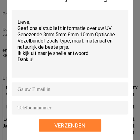
Professionele Combinatie
Deze uitrusting bevat 20 verschillende hulpmiddelen met
verschillende functies wat een reeks van economisch is
en de praktische uitrusting van het de bouwhulpmiddel van het
kabelgebied.
Uitrustingsinhoud
Productnaam
QTY
Productnaam
QTY
Vezel Optisch
1
8“ Regelbare Moersleutel
1
Afbijtmiddel
Kevlarschaar
1
Parallel &
1
Kruisingsschroevedraaier
Losse Buis Plier
1
6“ Lange Neus Plier
1
VERZENDEN
Jasjeafbijtmiddel
1
3.5m Meetlint (TAJIMA)
1
Ronde
1
Precisietang
1
Kabelsnijder