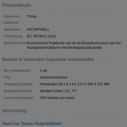
Productdetails
Plaats van
China
herkomst:
Merknaam:
HICORPWELL
Certificering:
IEC 60794-2-10/11
Modelnummer:
Economische Praktische van de de Bouwdozenvezel van het
Vezelgebied Optische Het Meetapparaathulpmid
Betalen & Verzenden Algemene voorwaarden
Min. bestelaantal:
1 stk
Prijs:
Onderhandelbaar
Verpakking Details:
Afmetingen (W x D x H): 275 X 380 X 115 MM.
Betalingscondities:
Western Union, L/C, T/T
Levering vermogen:
100 reeksen per week
beschrijving
Vezel het Testen Hulpmiddelen