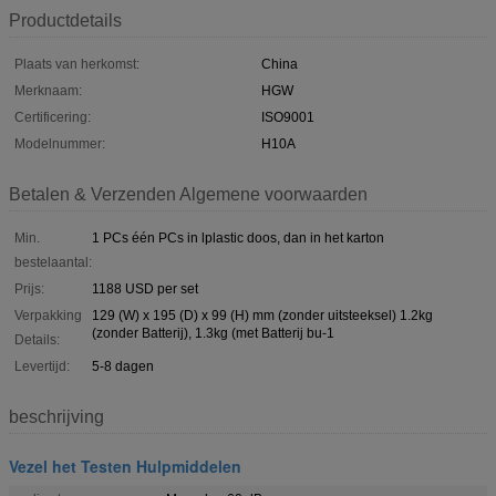
Productdetails
Plaats van herkomst:
China
Merknaam:
HGW
Certificering:
ISO9001
Modelnummer:
H10A
Betalen & Verzenden Algemene voorwaarden
Min.
1 PCs één PCs in lplastic doos, dan in het karton
bestelaantal:
Prijs:
1188 USD per set
Verpakking
129 (W) x 195 (D) x 99 (H) mm (zonder uitsteeksel) 1.2kg
(zonder Batterij), 1.3kg (met Batterij bu-1
Details:
Levertijd:
5-8 dagen
beschrijving
Vezel het Testen Hulpmiddelen