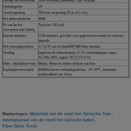
Opslag van lasresultaat
5000 resultaten, parameter 3 per resultaat
Spanningstest
2N
Vezelvergroting
300 keer vergroting (X-as of y-As);
Het elektrodenleven
4000
Nr van las het
Typische 130 cycli
verwarmen met batterij
Externe interface
USB-interface, geschikt voor gegevensdownload en software-
upgrade.
Het vertoningsscherm
5,7 LCD van de duim640*480 kleur monitor
Voeding
Ingebouwde lithiumbatterij 11.1V; externaladapter, input:
AC100-240V, output: DC13.5V/4.5A
Hitte - inkrimpbare buis
60mm, 40mm en andere reeksen van buis
Exploitatievoorwaarde
05000m boven verbindingsniveau, -10~50ºC, maximum
windsnelheid van 15m/s
Afmeting
150 (D) x150 (w) x160 (H) mm
Gewicht
2.8KG met inbegrip van batterij
Materiaal van de vezel het Optische Test
Markeringen:
,
meetapparaat van de vezel het optische kabel
,
Fiber Optic Tools