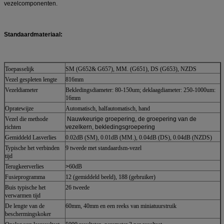
vezelcomponenten.
Standaardmateriaal:
Toepasselijk
SM (G652& G657), MM. (G651), DS (G653), NZDS
Vezel gespleten lengte
816mm
Vezeldiameter
Bekledingsdiameter: 80-150um; deklaagdiameter: 250-1000um:
16mm
Opratewijze
Automatisch, halfautomatisch, hand
Vezel die methode
Nauwkeurige groepering, de groepering van de
richten
vezelkern, bekledingsgroepering
Gemiddeld Lasverlies
0.02dB (SM), 0.01dB (MM.), 0.04dB (DS), 0.04dB (NZDS)
Typische het verbinden
9 tweede met standaardsm-vezel
tijd
Terugkeerverlies
>
60dB
Fusieprogramma
12 (gemiddeld beeld), 188 (gebruiker)
Buis typische het
26 tweede
verwarmen tijd
De lengte van de
60mm, 40mm en een reeks van miniatuurstruik
beschermingskoker