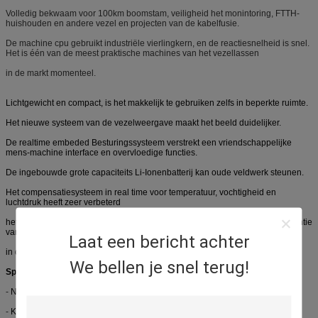
Volledig bekwaam voor 100km boomstam, veiligheid het monintoring, FTTH-
huishouden en andere vezel en projecten van de kabelfusie.
De machine cpu gebruikt industriële vierlingkern, en de reactiesnelheid is snel.
Het is één van de meest praktische machines van het vezellassen
in de markt momenteel.
Lichtgewicht en compact, is het makkelijk te gebruiken zelfs in beperkte ruimte.
Het nieuwe systeem van de vezelweergave maakt het beeld duidelijker.
De realtime embeded Besturingssysteem verstrekt een vriendschappelijke
mens-machine interface en overvloedige functies.
De ingebouwde grote capaciteits Li-Ionenbatterij kan oude veldwerk steunen.
Het compensatiesysteem in real time voor temperatuur, vochtigheid en
luchtdruk heeft zeer verbeterd
het apparaat tegen ongunstig milieu verandert en waarborgt zo zijn consistentie
van verbinden het met beperkte verliezen
Laat een bericht achter
in diverse milieu's.
We bellen je snel terug!
Specificaties:
-
Nieuw volledig-gedigitaliseerd ontwerp;
-
Klein in grootte, lichtgewicht: 1.906kg slechts met batterij;