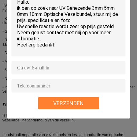
-
Vergt slechts 9 seconden voor het verbinden, 25 seconden voor
pyrocondensation;
-
Kan automatisch begin van het verbinden of van pyrocondensation op het
sluiten van de dekking plaatsen;
-
Gelijktijdige vertoning van X/Y-as; inzoomen tot 300 keer originele grootte;
-
Realtime die voor aanpassing lossen; geen behoefte aan verdere
aanpassing;
-
De elektrode heeft met lange levensuur; het lossen van tijden tot 4000;
-
Met USB en VGA-havens;
-
5,0 duim digitale hoge resolutie LCD;
-
Nauwkeurige vertoning in real time van het blijven batterijcapaciteit;
-
Ingebouwde hoge capaciteitsbatterij, die tot 200 keer van het verbinden en het
verwarmen toelaat;
VERZENDEN
Typische Toepassing:
H10A het vezellasapparaat wordt hoofdzakelijk toegepast in de bouw van de
vezelkabel, het onderhoud van de vezellijn,
noodsituatiereparatie van vezelkabels en tests en productie van optische