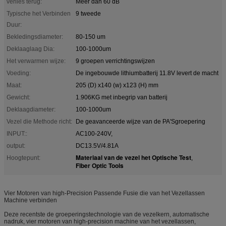
verlies terug:
Meer dan 60 dB
Typische het Verbinden
9 tweede
Duur:
Bekledingsdiameter:
80-150 um
Deklaaglaag Dia:
100-1000um
Het verwarmen wijze:
9 groepen verrichtingswijzen
Voeding:
De ingebouwde lithiumbatterij 11.8V levert de macht
Maat:
205 (D) x140 (w) x123 (H) mm
Gewicht:
1.906KG met inbegrip van batterij
Deklaagdiameter:
100-1000um
Vezel die Methode richt:
De geavanceerde wijze van de PA'Sgroepering
INPUT::
AC100-240V,
output:
DC13.5V/4.81A
Materiaal van de vezel het Optische Test
Hoogtepunt:
,
Fiber Optic Tools
Vier Motoren van high-Precision Passende Fusie die van het Vezellassen
Machine verbinden
Deze recentste de groeperingstechnologie van de vezelkern, automatische
nadruk, vier motoren van high-precision machine van het vezellassen,