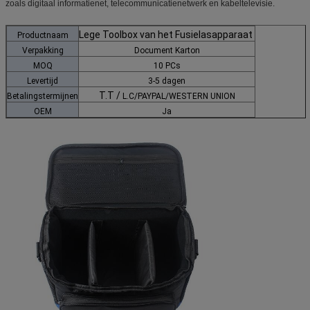
zoals digitaal informatienet, telecommunicatienetwerk en kabeltelevisie.
Lege Toolbox van het Fusielasapparaat
Productnaam
Verpakking
Document Karton
MOQ
10 PCs
Levertijd
3-5 dagen
T.T /
Betalingstermijnen
L.C/PAYPAL/WESTERN UNION
OEM
Ja