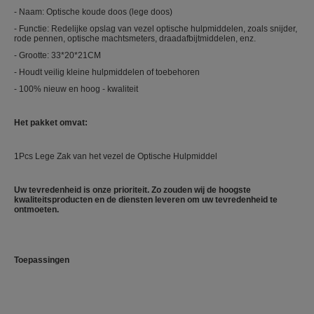
-
Naam: Optische koude doos (lege doos)
-
Functie: Redelijke opslag van vezel optische hulpmiddelen, zoals snijder,
rode pennen, optische machtsmeters, draadafbijtmiddelen, enz.
-
Grootte: 33*20*21CM
-
Houdt veilig kleine hulpmiddelen of toebehoren
-
100% nieuw en hoog - kwaliteit
Het pakket omvat:
1Pcs Lege Zak van het vezel de Optische Hulpmiddel
Uw tevredenheid is onze prioriteit. Zo zouden wij de hoogste
kwaliteitsproducten en de diensten leveren om uw tevredenheid te
ontmoeten.
Toepassingen