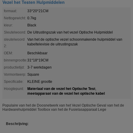
Vezel het Testen Hulpmiddelen
formaat:
33*20*21CM
Nettogewicht:
0.7kg
kleur:
Black
Sleutelwoord:
De Uitrustingszak van het vezel Optische Hulpmiddel
sleutelwoord
Van het de optische vezel schoonmakende hulpmiddel van
kabeltelevisie de uitrustingszak
2:
OEM:
Beschikbaar
binnengrootte:
31*18*19CM
productietijd:
3-7 werkdagen
Vormontwerp:
Square
Specificatie:
KLEINE grootte
Materiaal van de vezel het Optische Test
Hoogtepunt:
,
meetapparaat van de vezel het optische kabel
Populaire van het de Doosnetwerk van het Vezel Optische Geval van het de
Hardwarehulpmiddel Toolbox van het de Fusielasapparaat Lege
Beschrijving: