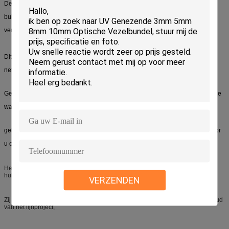
De haalbaarheid van verrichtingswijzen maakt ons geschikt om zowel
bulkorders in grote hoeveelheden te veroorzaken als orden in het klein te
verkopen.
Dit draagt ook tot de factoren bij die ons één van de beste fabrikanten van
netwerktoebehoren maken.
Geen kwestie u is groothandelaars of persoonlijke gebruikers en geen kwestie
wat uw ordehoeveelheden zijn,
gelieve te komen aan ons en wij kunnen de meest professionele plannen voor
u ontwerpen.
Het Hulpmiddeluitrustingen van de vezel doen de Optische Bouw, niet
hulpmiddelen in zakken.
VERZENDEN
Zij worden wijd gebruikt in de het vezeloptische bouw, testen en het onderhoud
van het lijnproject,