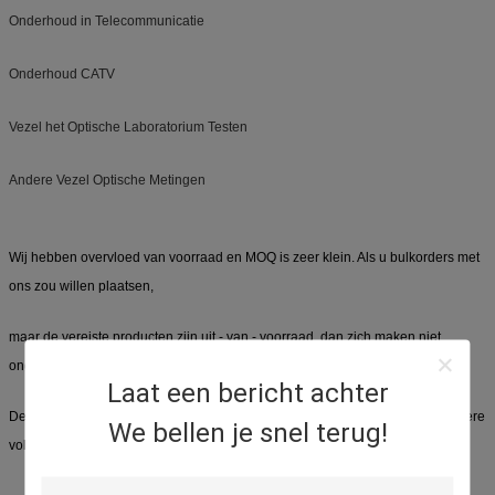
Onderhoud in Telecommunicatie
Onderhoud CATV
Vezel het Optische Laboratorium Testen
Andere Vezel Optische Metingen
Wij hebben overvloed van voorraad en MOQ is zeer klein. Als u bulkorders met
ons zou willen plaatsen,
maar de vereiste producten zijn uit - van - voorraad, dan zich maken niet
ongerust en wij kunnen voor u aanpassen.
Laat een bericht achter
De productiedoorlooptijd is ongeveer 3-5 werkdagen afhankelijk van de andere
We bellen je snel terug!
volgordehoeveelheden.