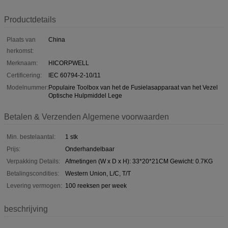
Productdetails
Plaats van
China
herkomst:
Merknaam:
HICORPWELL
Certificering:
IEC 60794-2-10/11
Modelnummer:
Populaire Toolbox van het de Fusielasapparaat van het Vezel
Optische Hulpmiddel Lege
Betalen & Verzenden Algemene voorwaarden
Min. bestelaantal:
1 stk
Prijs:
Onderhandelbaar
Verpakking Details:
Afmetingen (W x D x H): 33*20*21CM Gewicht: 0.7KG
Betalingscondities:
Western Union, L/C, T/T
Levering vermogen:
100 reeksen per week
beschrijving