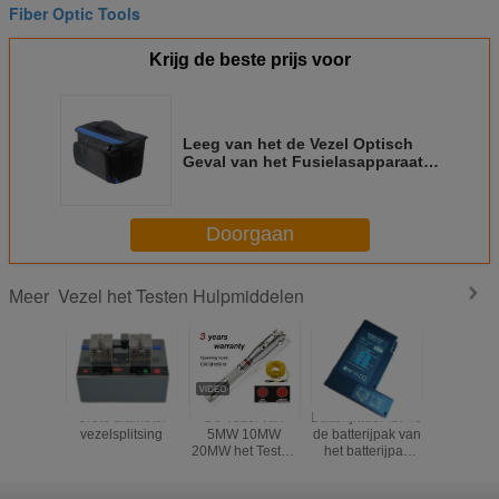
Fiber Optic Tools
Krijg de beste prijs voor
Leeg van het de Vezel Optisch
Geval van het Fusielasapparaat
van het de Doosnetwerk de
Hardwarehulpmiddel
Doorgaan
Vezel het Testen Hulpmiddelen
Meer
Grote diameter
De Vezel van
Batterijlader lbt-40
Elektron
vezelsplitsing
5MW 10MW
de batterijpak van
teller/de 
20MW het Testen
het batterijpak
de
Schede van het
11.1V INNO lbt-40
afstandsm
de Detector30mw
voor IFS-10 IFS-
die va