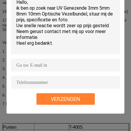
vlecht & naakte vezel (Gepatenteerde technologie)
16.New multifunctionele 1+N-inrichting (Gepatenteerde technologie)
17.1+N: één 3 in-1 inrichting (voor rubber-geïsoleerde draad, vezel
optische vlecht, naakte vezel) & facultatieve inrichtingen (voor
SC/LC/FC-schakelaar).
Verpakking:
1.
T-400S Fusielasapparaat
2. Vezelmes
3. Draag geval
4. Originele batterij
5. AC adapter
6. Wisselstroomkabel
VERZENDEN
7.Instruction handboek
Punten
T-400S