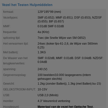
Vezel het Testen Hulpmiddelen
formaat:
129*195*99 (mm)
Vezeltypes:
SMF (G.652). MMF (G.651). DSF (G.653), NZDSF
(G.655). BIF (G.657)
MMF:
0.01dB SMF 0.02dB
frequentie:
4a (KHz)
spliceing tijd:
7sec (de Snelle Wijze van SM G652)
Het verwarmen tijd:
24sec (koker fps-61-2,6, de Wijze van S60mm
0,25)
Met batterij:
1.3KG
De Waaier van het
SMF: 0.02dB, MMF: 0.01dB. DSF: 0.04dB. NZDSF:
0.04dB
terugkeerverlies:
spanning:
240 (V)
Gegevensopslag:
100 beelden/10.000 lasgegevens (intern
geheugen slechts)
Gewicht:
1.2kg (zonder Batterij), 1.3kg (met Batterij bu-15)
GELIJKSTROOM-INPUT:
10-15V
USB:
USB 2,0 (Minib)
monitor:
4.3“ kleurenlcd vertoning
Materiaal van de vezel het Optische Test
Hoogtepunt:
,