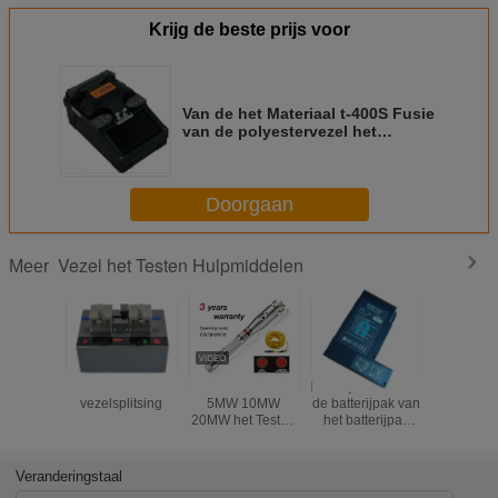
Krijg de beste prijs voor
Van de het Materiaal t-400S Fusie
van de polyestervezel het
Blazende Lasapparaat 0.01dB
SMF 0.02dB
Doorgaan
Vezel het Testen Hulpmiddelen
Meer
Grote diameter
De Vezel van
Batterijlader lbt-40
Elektron
vezelsplitsing
5MW 10MW
de batterijpak van
teller/de 
20MW het Testen
het batterijpak
de
Schede van het
11.1V INNO lbt-40
afstandsm
de Detector30mw
voor IFS-10 IFS-
die va
Zwarte Leer van
15/Weergeven 3
handwiel
Veranderingstaal
de Hulpmiddelen
Weergeven 5
van de H