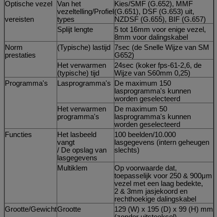
Optische vezel
Van het
Kies/SMF (G.652), MMF
vezeltelling/Profiel
(G.651), DSF (G.653) uit,
vereisten
types
NZDSF (G.655), BIF (G.657)
Splijt lengte
5 tot 16mm voor enige vezel,
8mm voor dalingskabel
Norm
(Typische) lastijd
7sec (de Snelle Wijze van SM
prestaties
G652)
Het verwarmen
24sec (koker fps-61-2,6, de
(typische) tijd
Wijze van S60mm 0,25)
Programma's
Lasprogramma's
De maximum 150
lasprogramma's kunnen
worden geselecteerd
Het verwarmen
De maximum 50
programma's
lasprogramma's kunnen
worden geselecteerd
Functies
Het lasbeeld
100 beelden/10.000
vangt
lasgegevens (intern geheugen
/ De opslag van
slechts)
lasgegevens
Multiklem
Op voorwaarde dat,
toepasselijk voor 250 & 900μm
vezel met een laag bedekte,
2 & 3mm jasjekoord en
rechthoekige dalingskabel
Grootte/Gewicht
Grootte
129 (W) x 195 (D) x 99 (H) mm
(zonder uitsteeksel)