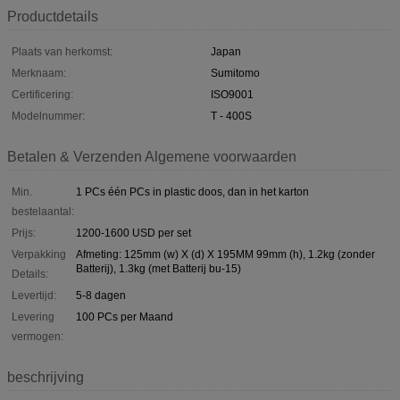
Productdetails
Plaats van herkomst:
Japan
Merknaam:
Sumitomo
Certificering:
ISO9001
Modelnummer:
T - 400S
Betalen & Verzenden Algemene voorwaarden
Min.
1 PCs één PCs in plastic doos, dan in het karton
bestelaantal:
Prijs:
1200-1600 USD per set
Verpakking
Afmeting: 125mm (w) X (d) X 195MM 99mm (h), 1.2kg (zonder
Batterij), 1.3kg (met Batterij bu-15)
Details:
Levertijd:
5-8 dagen
Levering
100 PCs per Maand
vermogen:
beschrijving