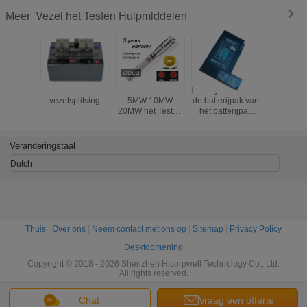
Vezel het Testen Hulpmiddelen
Meer
Grote diameter
De Vezel van
Batterijlader lbt-40
Elektron
vezelsplitsing
5MW 10MW
de batterijpak van
teller/de 
20MW het Testen
het batterijpak
de
Schede van het
11.1V INNO lbt-40
afstandsm
de Detector30mw
voor IFS-10 IFS-
die va
Zwarte Leer van
15/Weergeven 3
handwiel
Veranderingstaal
de Hulpmiddelen
Weergeven 5
van de H
de Visuele Fout
Weergeven 7
mechan
Dutch
metend wie
Thuis
|
Over ons
|
Neem contact met ons op
|
Sitemap
|
Privacy Policy
Desktopmening
Copyright © 2018 - 2026 Shenzhen Hicorpwell Technology Co., Ltd.
All rights reserved.
Chat
Vraag een offerte