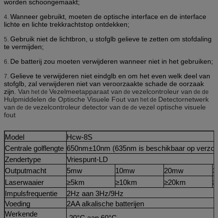
worden schoongemaakt;
Wanneer gebruikt, moeten de optische interface en de interface
4.
lichte en lichte trekkrachtstop ontdekken;
Gebruik niet de lichtbron, u stofglb gelieve te zetten om stofdaling
5.
te vermijden;
De batterij zou moeten verwijderen wanneer niet in het gebruiken;
6.
Gelieve te verwijderen niet eindglb en om het even welk deel van
7.
stofglb, zal verwijderen niet van veroorzaakte schade de oorzaak
zijn.
Van
Vezelmeetapparaat van
vezelcontroleur van
het de
de
de de
Hulpmiddelen de Optische Visuele Fout van
Detector
netwerk
het de
van
vezelcontroleur detector van
vezel optische visuele
de de
de de
fout
Model
Hcw-8S
Centrale golflengte
650nm±10nm (635nm is beschikbaar op verzoe
Zendertype
Vriespunt-LD
Outputmacht
5mw
10mw
20mw
3
Laserwaaier
≥5km
≥10km
≥20km
≥
Impulsfrequentie
2Hz aan 3Hz/9Hz
Voeding
2AA alkalische batterijen
Werkende
-20°C aan 60°C