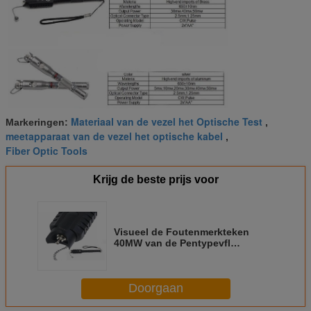
Materiaal van de vezel het Optische Test
Markeringen:
,
meetapparaat van de vezel het optische kabel
,
Fiber Optic Tools
Krijg de beste prijs voor
Visueel de Foutenmerkteken
40MW van de Pentypevfl
Optische Vezel voor de Visuele
de Vezel van de Vezelidentificatie
het Testen Hulpmiddelen Van
Doorgaan
begin tot eind