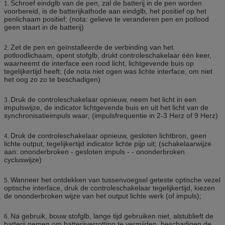
Schroef eindglb van de pen, zal de batterij in de pen worden
1.
voorbereid, is de batterijkathode aan eindglb, het positief op het
penlichaam positief; (nota: gelieve te veranderen pen en potlood
geen staart in de batterij)
Zet de pen en geïnstalleerde de verbinding van het
2.
potloodlichaam, opent stofglb, drukt controleschakelaar één keer,
waarneemt de interface een rood licht, lichtgevende buis op
tegelijkertijd heeft; (de nota niet ogen was lichte interface, om niet
het oog zo zo te beschadigen)
Druk de controleschakelaar opnieuw, neem het licht in een
3.
impulswijze, de indicator lichtgevende buis en uit het licht van de
synchronisatieimpuls waar; (impulsfrequentie in 2-3 Herz of 9 Herz)
Druk de controleschakelaar opnieuw, gesloten lichtbron, geen
4.
lichte output, tegelijkertijd indicator lichte pijp uit; (schakelaarwijze
aan: ononderbroken - gesloten impuls - - ononderbroken
cycluswijze)
Wanneer het ontdekken van tussenvoegsel geteste optische vezel
5.
optische interface, druk de controleschakelaar tegelijkertijd, kiezen
de ononderbroken wijze van het output lichte werk (of impuls);
Na gebruik, bouw stofglb, lange tijd gebruiken niet, alstublieft de
6.
batterij nemen om batterijverrotting te vermijden, beschadigen de