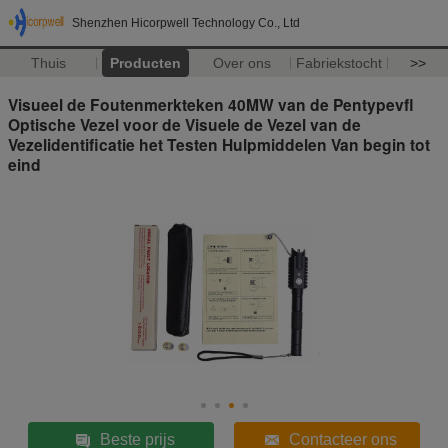
Shenzhen Hicorpwell Technology Co., Ltd
Thuis
Producten
Over ons
Fabriekstocht
>>
Visueel de Foutenmerkteken 40MW van de Pentypevfl
Optische Vezel voor de Visuele de Vezel van de
Vezelidentificatie het Testen Hulpmiddelen Van begin tot
eind
Beste prijs
Contacteer ons