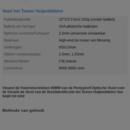
Vezel het Testen Hulpmiddelen
Pakkettengrootte:
22*3.5*2.6cm 155g (zonder batterij)
Batterij van het type:
2AA alkalische batterijen
Optische connectorFullnaam:
2.5mm universele schakelaar
Materiaal:
High-end de invoer van Messing
Golflengten:
650±10nm
Optisch schakelaartype:
2.5mm, 1.25mm
Werkend Model:
CW, Impuls
Levensduur:
8000-8000 uren
Visueel de Foutenmerkteken 40MW van de Pentypevfl Optische Vezel voor
de Visuele de Vezel van de Vezelidentificatie het Testen Hulpmiddelen Van
begin tot eind
Methode van gebruik