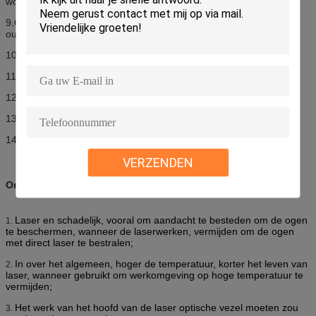
worden verstrekt
9.Operates of op CW of Gepulseerde wijze met constante
outputmacht
10.Long levensduur batterij (tot 60 uren)
11.Drop-bestand en stofdicht ontwerp van laserhoofd
12.Laser het ontwerp van de gevalgrond verhindert ESD schade
13.Portable en ruw
14. makkelijk te gebruiken
VERZENDEN
Onderhoud en kwesties die aandacht vergen
Laser en schadelijk, vooral om aandacht te besteden om de ogen
1.
te beschermen, wanneer de laserwerken, vermijden om de ogen
met direct laser te bestralen;
In over het algemeen, hoger de temperatuur, korter het leven van
2.
laser, wanneer gebruikt om werkomgeving op hoge temperatuur te
vermijden;
Het werk van het hoofd van de laser optische vezel moeten zou
3.