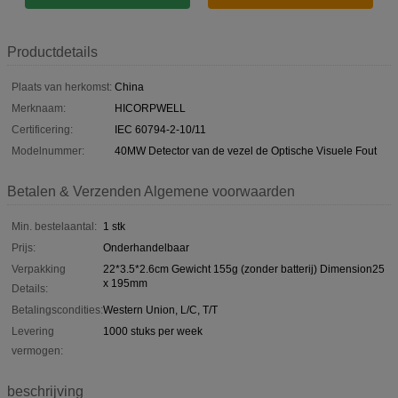
Productdetails
Plaats van herkomst:
China
Merknaam:
HICORPWELL
Certificering:
IEC 60794-2-10/11
Modelnummer:
40MW Detector van de vezel de Optische Visuele Fout
Betalen & Verzenden Algemene voorwaarden
Min. bestelaantal:
1 stk
Prijs:
Onderhandelbaar
Verpakking
22*3.5*2.6cm Gewicht 155g (zonder batterij) Dimension25
x 195mm
Details:
Betalingscondities:
Western Union, L/C, T/T
Levering
1000 stuks per week
vermogen:
beschrijving