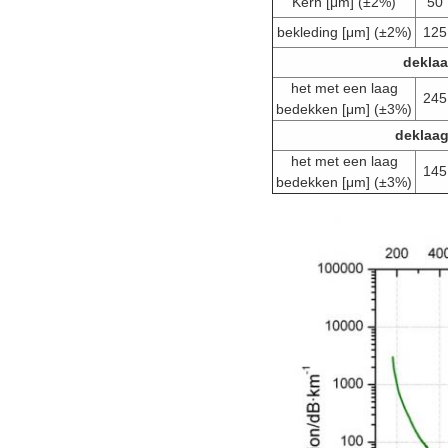
Kern [μm] (±2%)
50
bekleding [μm] (±2%)
125
deklaa
het met een laag
245
bedekken [μm] (±3%)
deklaag
het met een laag
145
bedekken [μm] (±3%)