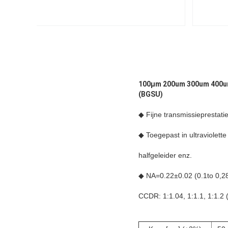
100μm 200um 300um 400um V
(BGSU)
◆ Fijne transmissieprestatie
◆ Toegepast in ultraviolet
halfgeleider enz.
◆ NA=0.22±0.02 (0.1to 0,28
CCDR: 1:1.04, 1:1.1, 1:1.2 