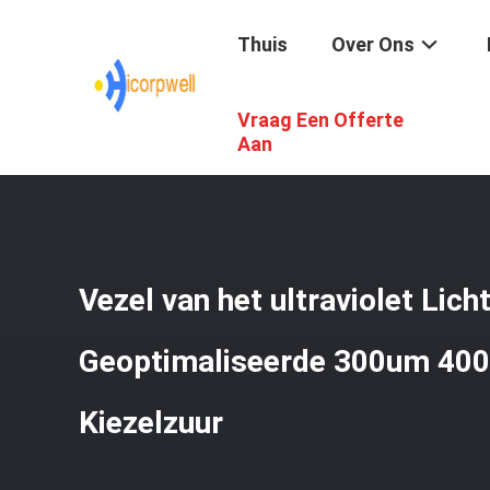
Thuis
Over Ons
Vraag Een Offerte
Thuis
/
Producten
/
Naakte Optische Vezel
/
Vezel Van 
Aan
Vezel van het ultraviolet Lich
Geoptimaliseerde 300um 40
Kiezelzuur