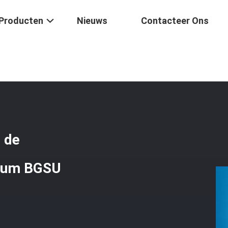
Producten
Nieuws
Contacteer Ons
Het Ultraviolet Licht De Geoptimaliseerde 300um 400um BGSU Kiezelz
t de
0um BGSU