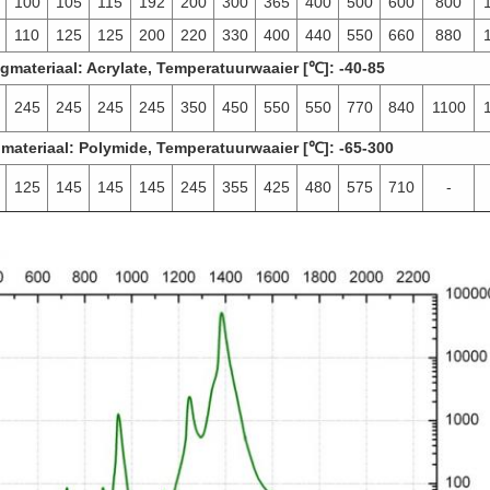
100
105
115
192
200
300
365
400
500
600
800
110
125
125
200
220
330
400
440
550
660
880
gmateriaal: Acrylate, Temperatuurwaaier [℃]: -40-85
245
245
245
245
350
450
550
550
770
840
1100
materiaal: Polymide, Temperatuurwaaier [℃]: -65-300
125
145
145
145
245
355
425
480
575
710
-