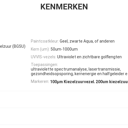
KENMERKEN
Paintcoatkleur:
Geel, zwarte Aqua, of anderen
zelzuur (BGSU)
Kern (um):
50um-1000um
UVVIS-vezels:
Ultraviolet en zichtbare golflengten
Toepassingen:
ultraviolette spectrumanalyse, lasertransmissie,
gezondheidsopsporing, kernenergie en halfgeleider e
,
Markeren:
100μm Kiezelzuurvezel
200um kiezelzuu