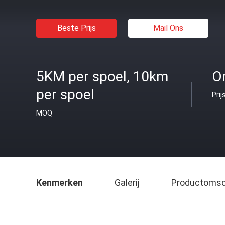
Beste Prijs
Mail Ons
5KM per spoel, 10km
O
per spoel
Prij
MOQ
Kenmerken
Galerij
Productomsch