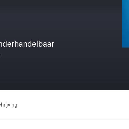
nderhandelbaar
s
rijving