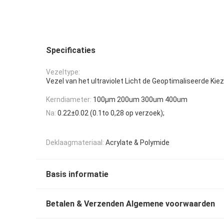
Specificaties
Vezeltype:
Vezel van het ultraviolet Licht de Geoptimaliseerde Kie
Kerndiameter:
100μm 200um 300um 400um
Na:
0.22±0.02 (0.1to 0,28 op verzoek);
Deklaagmateriaal:
Acrylate & Polymide
Basis informatie
Betalen & Verzenden Algemene voorwaarden