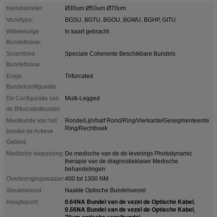
Kerndiameter:
Ø30um Ø50um Ø70um
Vezeltype:
BGSU, BGTU, BGOU, BGWU, BGHP, GITU
Willekeurige
In kaart gebracht
Bundelbouw:
Scrambled
Speciale Coherente Beschikbare Bundels
Bundelbouw:
Enige
Trifurcated
Bundelconfiguratie:
De Configuratie van
Multi-Legged
de Bifurcatedbundel:
Meetkunde van het
Ronde/Lijn/half Rond/Ring/Vierkante/Gesegmenteerde
Ring/Rechthoek
bundel de Actieve
Gebied:
Medische toepassing:
De medische van de de leverings Photodynamic
therapie van de diagnostieklaser Medische
behandelingen
Overbrengingswaaier:
400 tot 1300 NM
Sleutelwoord:
Naakte Optische Bundelsvezel
0.64NA Bundel van de vezel de Optische Kabel
Hoogtepunt:
,
0.56NA Bundel van de vezel de Optische Kabel
,
70um optische vezelbundel