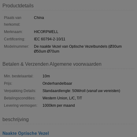
Productdetails
Plaats van
China
herkomst:
Merknaam:
HICORPWELL
Certificering:
IEC 60794-2-10/11
Modelnummer:
De naakte Vezel van Optische Vezelbundels (Ø30um
Ø50um Ø70um
Betalen & Verzenden Algemene voorwaarden
Min. bestelaantal:
10m
Prijs:
Onderhandelbaar
Verpakking Details:
Standaardlengte: 50M/roll (vanaf uw vereisten)
Betalingscondities:
Western Union, L/C, T/T
Levering vermogen:
1000km per maand
beschrijving
Naakte Optische Vezel