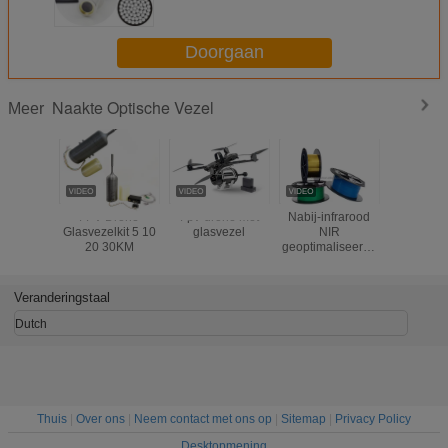
70um 0.56NA 0.64NA
Doorgaan
Naakte Optische Vezel
Meer
FPV Drone
Fpv-drone met
Nabij-infrarood
1.0/2.0/2.
Glasvezelkit 5 10
glasvezel
NIR
PMMA Pl
20 30KM
geoptimaliseerde
Naakte de
kwartsvezel
Optische
va
Verlichtin
Veranderingstaal
Dutch
Thuis
|
Over ons
|
Neem contact met ons op
|
Sitemap
|
Privacy Policy
Desktopmening