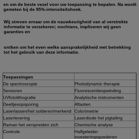
en om de beste vezel voor uw toepassing te bepalen. Na wordt
gemeten bij de 95%-intensiteitshoek.
Wij streven ernaar om de nauwkeurigheid van al verstrekte
informatie te verzekeren; nochtans, impliceren wij geen
garanties en
ontken om het even welke aansprakelijkheid met betrekking
tot het gebruik van deze informatie.
Toepassingen
De spectroscopie
Photodynamic therapie
Sensoren
Fluorescentieopwinding
UVfotolithografie
Analytische instrumenten
Deeltjesopsporing
Aftasten
Laserlassen/het solderen/merkend
Colorimetrie
Laserlevering
Laserdiode het pigtailing
Raman het verspreiden zich
Chemische analyse
Controle
Halfgeleider
investeringsgoederen