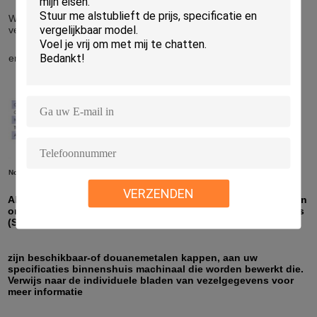
Wij zijn open voor het voorzien van de vezelbundels van
verschillend vezeltype, bundeldiameter, lengte, schakelaars
en jasjes. Of lens die is beschikbaar collimeren de koppelen.
Nota's:
VERZENDEN
Alle die bundels en assemblage zijn douane wordt ontworpen
om uw specificaties te ontmoeten. Alle standaardschakelaars
(SMA 905, SMA 906, ST, FC)
zijn beschikbaar-of douanemetalen kappen, aan uw
specificaties binnenshuis machinaal die worden bewerkt die.
Verwijs naar de individuele bladen van vezelgegevens voor
meer informatie