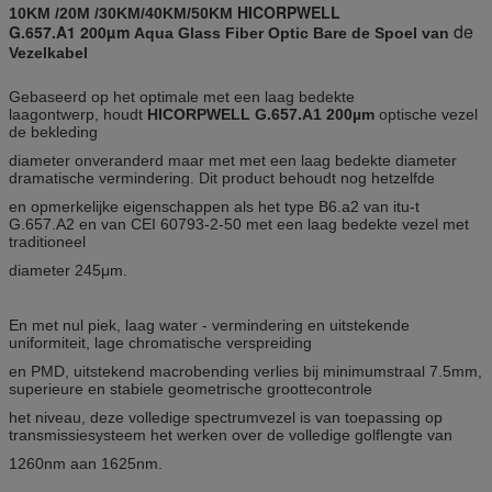
HICORPWELL
10KM /20M /30KM/40KM/50KM
de
G.657.A1 200µm
Aqua Glass Fiber Optic Bare de Spoel van
Vezelkabel
Gebaseerd op het optimale met een laag bedekte
laagontwerp, houdt
HICORPWELL G.657.A1 200µm
optische vezel
de bekleding
diameter onveranderd maar met met een laag bedekte diameter
dramatische vermindering. Dit product behoudt nog hetzelfde
en opmerkelijke eigenschappen als het type B6.a2 van itu-t
G.657.A2 en van CEI 60793-2-50 met een laag bedekte vezel met
traditioneel
diameter 245μm.
En met nul piek, laag water - vermindering en uitstekende
uniformiteit, lage chromatische verspreiding
en PMD, uitstekend macrobending verlies bij minimumstraal 7.5mm,
superieure en stabiele geometrische groottecontrole
het niveau, deze volledige spectrumvezel is van toepassing op
transmissiesysteem het werken over de volledige golflengte van
1260nm aan 1625nm.