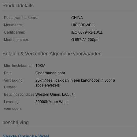
Productdetails
Plaats van herkomst:
CHINA
Merknaam:
HICORPWELL
Certificering:
IEC 60794-2-10/11
Modelnummer:
G.657.A1 200µm
Betalen & Verzenden Algemene voorwaarden
Min. bestelaantal:
10KM
Prijs:
Onderhandelbaar
Verpakking
25km/Reel, pak dan in een kartondoos in voor 6
spoelenvezels
Details:
Betalingscondities:
Western Union, L/C, T/T
Levering
30000KM per Week
vermogen:
beschrijving
Naakte Optische Vezel