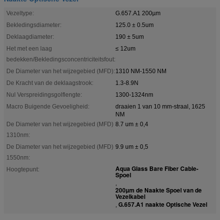
Vezeltype:
G.657.A1 200µm
Bekledingsdiameter:
125.0 ± 0.5um
Deklaagdiameter:
190 ± 5um
Het met een laag
≤ 12um
bedekken/Bekledingsconcentriciteitsfout:
De Diameter van het wijzegebied (MFD):
1310 NM-1550 NM
De Kracht van de deklaagstrook:
1.3-8.9N
Nul Verspreidingsgolflengte:
1300-1324nm
Macro Buigende Gevoeligheid:
draaien 1 van 10 mm-straal, 1625
NM
De Diameter van het wijzegebied (MFD)
8.7 um ± 0,4
1310nm:
De Diameter van het wijzegebied (MFD)
9.9 um ± 0,5
1550nm:
Aqua Glass Bare Fiber Cable-
Hoogtepunt:
Spoel
,
200µm de Naakte Spoel van de
Vezelkabel
G.657.A1 naakte Optische Vezel
,