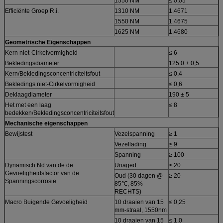
1550 NM
≤ 0,05
d
Efficiënte Groep R.i.
1310 NM
1.4671
1550 NM
1.4675
1625 NM
1.4680
Geometrische Eigenschappen
Kern niet-Cirkelvormigheid
≤ 6
Bekledingsdiameter
125.0 ± 0,5
µ
Kern/Bekledingsconcentriciteitsfout
≤ 0,4
µ
Bekledings niet-Cirkelvormigheid
≤ 0,6
Deklaagdiameter
190 ± 5
µ
Het met een laag
≤ 8
µ
bedekken/Bekledingsconcentriciteitsfout
Mechanische eigenschappen
Bewijstest
Vezelspanning
≥ 1
Vezellading
≥ 9
N
Spanning
≥ 100
k
Dynamisch Nd van de de
Unaged
≥ 20
Gevoeligheidsfactor van de
Oud (30 dagen @
≥ 20
Spanningscorrosie
85℃, 85%
RECHTS)
Macro Buigende Gevoeligheid
10 draaien van 15
≤ 0,25
d
mm-straal, 1550nm
10 draaien van 15
≤ 1,0
d