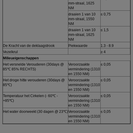
mm-straal, 1625
NM
draaien 1 van 10
≤ 0,75
d
mm-straal, 1550
NM
draaien 1 van 10
≤ 1,5
d
mm-straal, 1625
NM
De Kracht van de deklaagstrook
Piekwaarde
1.3 - 8.9
N
Vezelkrul
≥ 4
Milieueigenschappen
Het versnelde Verouderen (30days @
Veroorzaakte
≤ 0,05
d
85℃ 85% RECHTS)
vermindering (1310
en 1550 NM)
Het droge hitte verouderen (30days @
Veroorzaakte
≤ 0,05
d
85℃)
vermindering (1310
en 1550 NM)
Temperatuur het Cirkelen (- 60℃ -
Veroorzaakte
≤ 0,05
d
+85℃)
vermindering (1310
en 1550 NM)
Het water doorweekt (30 dagen @ 23℃)
Veroorzaakte
≤ 0,05
d
vermindering (1310
en 1550 NM)