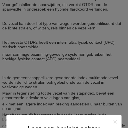
Voor geïnstalleerde spanwijdten, die vereist OTDR aan de
spanwijdte in onderzoek een hybride flardkoord verbinden.
De vezel kan door het type van wegen worden geïdentificeerd dat
de lichte stralen, of wijzen, reis binnen de vezelkern.
Het meeste OTDRs heeft een intern ultra fysiek contact (UPC)
sferisch poetsmiddel,
maar sommige bezinning-gevoelige systemen gebruiken het
hoekige fysieke contact (APC) poetsmiddel.
In de gemeenschappelijkere gesorteerde index multimode vezel
worden de lichte stralen ook geleid onderaan de vezel in
veelvoudige wegen.
Maar in tegenstelling tot de vezel van de stapindex, bevat een
gesorteerde indexkern vele lagen van glas,
elk met een lagere index van breking aangezien u naar buiten van
de as gaat.
Het effect van dit het sorteren is dat de lichte stralen in de
buitenlagen worden versneld,
om die stralen aan te passen die de kortere weg direct onderaan de