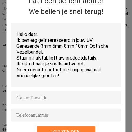
Laat een bericht achter
as gaan.
Het resultaat is dat een gesorteerde indexvezel de propagatietijden
We bellen je snel terug!
van de diverse wijzen gelijkmaakt zodat de gegevens over een veel
langere afstand kunnen worden verzonden
en aan hogere tarieven vóór lichte impulsen begin te overlappen en
minder te onderscheiden op het ontvangerseind te worden.
Er zijn
twee methodes om een vezel te eindigen.
De eerste methode gebruikt een naakt-vezeladapter,
whichconsists van een stoplichaam dat grepen de vezel om te zijn
getest. Het ontwerp van de naakt-vezeladapter is dusdanig dat de
vezel volledig door kan overgaan
het adapterlichaam en beschadigt de optische haven. Wegens dit,
moet de barefiberadapter nooit zijn
rechtstreeks aangesloten aan OTDR.Instead, zou de adapter met
een het korte flard koord en koppelen moeten worden gebruikt
VERZENDEN