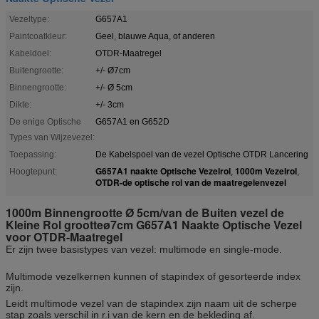
Vezeltype:
G657A1
Paintcoatkleur:
Geel, blauwe Aqua, of anderen
Kabeldoel:
OTDR-Maatregel
Buitengrootte:
+/- Ø7cm
Binnengrootte:
+/- Ø 5cm
Dikte:
+/- 3cm
De enige Optische
G657A1 en G652D
Types van Wijzevezel:
Toepassing:
De Kabelspoel van de vezel Optische OTDR Lancering
G657A1 naakte Optische Vezelrol
1000m Vezelrol
Hoogtepunt:
,
,
OTDR-de optische rol van de maatregelenvezel
1000m Binnengrootte Ø 5cm/van de Buiten vezel de
Kleine Rol grootteø7cm G657A1 Naakte Optische Vezel
voor OTDR-Maatregel
Er zijn twee basistypes van vezel: multimode en single-mode.
Multimode vezelkernen kunnen of stapindex of gesorteerde index
zijn.
Leidt multimode vezel van de stapindex zijn naam uit de scherpe
stap zoals verschil in r.i van de kern en de bekleding af.