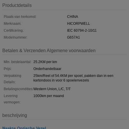
Productdetails
Plaats van herkomst:
CHINA
Merknaam:
HICORPWELL
Certificering:
IEC 60794-2-10/11
Modelnummer:
G657A1
Betalen & Verzenden Algemene voorwaarden
Min. bestelaantal:
25.2KM per km
Prijs:
Onderhandelbaar
Verpakking
25km/Reel of 54.4KM per spoel, pakken dan in een
kartondoos in voor 6 spoelenvezels
Details:
Betalingscondities:
Western Union, L/C, T/T
Levering
1000km per maand
vermogen:
beschrijving
Naakte Optische Vezel