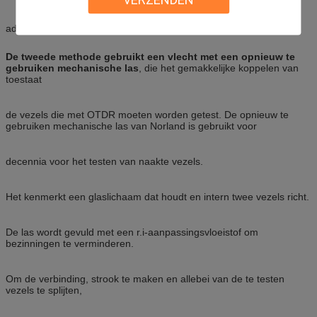
adapterkoker om schade van de haven van OTDR te isoleren.
De tweede methode gebruikt een vlecht met een opnieuw te
gebruiken mechanische las
, die het gemakkelijke koppelen van
toestaat
de vezels die met OTDR moeten worden getest. De opnieuw te
gebruiken mechanische las van Norland is gebruikt voor
decennia voor het testen van naakte vezels.
Het kenmerkt een glaslichaam dat houdt en intern twee vezels richt.
De las wordt gevuld met een r.i-aanpassingsvloeistof om
bezinningen te verminderen.
Om de verbinding, strook te maken en allebei van de te testen
vezels te splijten,