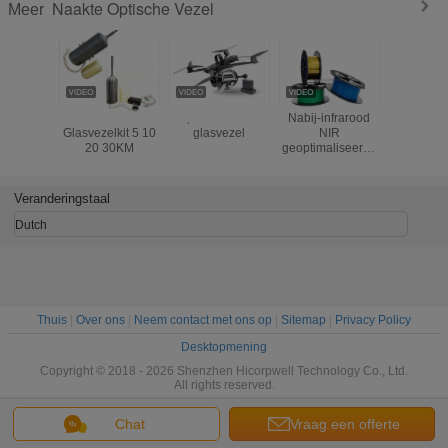
Naakte Optische Vezel
Meer
FPV Drone
Fpv-drone met
Nabij-infrarood
1.0/2.0/2.
Glasvezelkit 5 10
glasvezel
NIR
PMMA Pl
20 30KM
geoptimaliseerde
Naakte de
kwartsvezel
Optische
va
Verlichtin
Veranderingstaal
Dutch
Thuis
|
Over ons
|
Neem contact met ons op
|
Sitemap
|
Privacy Policy
Desktopmening
Copyright © 2018 - 2026 Shenzhen Hicorpwell Technology Co., Ltd.
All rights reserved.
Chat
Vraag een offerte