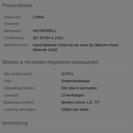
Productdetails
Plaats van
CHINA
herkomst:
Merknaam:
HICORPWELL
Certificering:
IEC 60794-2-10/11
Modelnummer:
Hand Malende Schijf van de vezel de Optische Hand
Malende Schijf
Betalen & Verzenden Algemene voorwaarden
Min. bestelaantal:
10 PCs
Prijs:
Onderhandelbaar
Verpakking Details:
Één stuk in een karton
Levertijd:
15 werkdagen
Betalingscondities:
Western Union, L/C, T/T
Levering vermogen:
100pcs per week
beschrijving