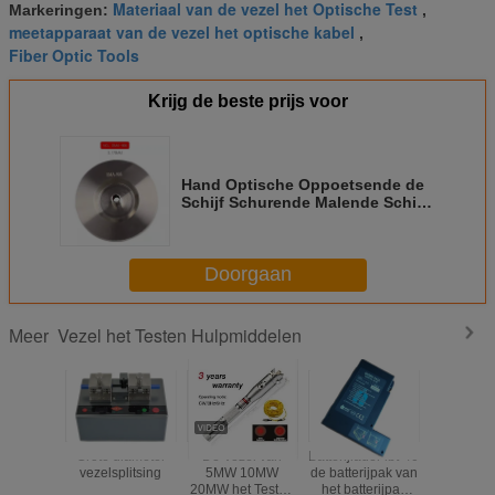
Materiaal van de vezel het Optische Test
Markeringen:
,
meetapparaat van de vezel het optische kabel
,
Fiber Optic Tools
Krijg de beste prijs voor
Hand Optische Oppoetsende de
Schijf Schurende Malende Schijf
FC/SC/ST/LC van de Roestvrij
staalvezel
Doorgaan
Vezel het Testen Hulpmiddelen
Meer
Grote diameter
De Vezel van
Batterijlader lbt-40
Elektron
vezelsplitsing
5MW 10MW
de batterijpak van
teller/de 
20MW het Testen
het batterijpak
de