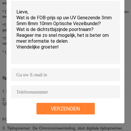
eindgezichten van PC, zoals FC, Sc, ST/LC, enz.
* Gemaakt van hoogte - kwaliteit gebeëindigd roestvrij staal, hard en
wearable;
*The de binnen en buiten ronde randen worden ontworpen voor
gemakkelijke handverrichting;
*The de verwerkingsgrootte is uitstekend, vlot en braam-vrij,
verzekerend het het malen effect;
* Licht en klein, gemakkelijk te dragen;
Specificaties
Kernen: 18 20 24
1.
2. Standaardvezel optische schakelaars: FC/UPC, SC/UPC,
ST/UPC, LC/UPC, MU/UPC,
VERZENDEN
FC/APC, SC/APC, MT-RJ, E2000 ENZ.
3. Tijdopnemer: De Omronomwenteling, sluit digitale tijdopnemer,