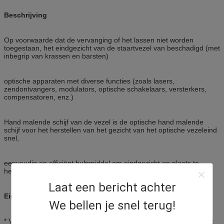
Beschrijving
Op voorwaarde dat de vervanging of het lassen niet worden
toegestaan, het eindgezicht van de staartvezel van beschadigd (met
inbegrip van krassen en barsten)
optische apparaten met diverse functies (zoals lasers,
zendontvangers, modulators, optische schakelaars, versterkers,
compensatoren, enz.)
Hand malende schijf van de vezel is de optische hand malende
schijf voor het herstellen van het gezicht van het optische vezeleind
snel,
eenvoudig en efficiënt hulpmiddel om eindgezicht op plaats te
herstellen.
Laat een bericht achter
Eigenschappen
We bellen je snel terug!
* Vezelmetalen kappen voor het malen van 2.5mm en 1.25mm het