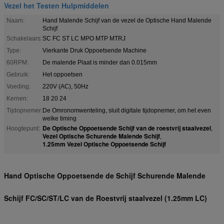
Vezel het Testen Hulpmiddelen
Naam:
Hand Malende Schijf van de vezel de Optische Hand Malende
Schijf
Schakelaars:
SC FC ST LC MPO MTP MTRJ
Type:
Vierkante Druk Oppoetsende Machine
60RPM:
De malende Plaat is minder dan 0.015mm
Gebruik:
Het oppoetsen
Voeding:
220V (AC), 50Hz
Kernen:
18 20 24
Tijdopnemer:
De Omronomwenteling, sluit digitale tijdopnemer, om het even
welke timing
De Optische Oppoetsende Schijf van de roestvrij staalvezel
Hoogtepunt:
,
Vezel Optische Schurende Malende Schijf
,
1.25mm Vezel Optische Oppoetsende Schijf
Hand Optische Oppoetsende de Schijf Schurende Malende
Schijf FC/SC/ST/LC van de Roestvrij staalvezel (1.25mm LC)