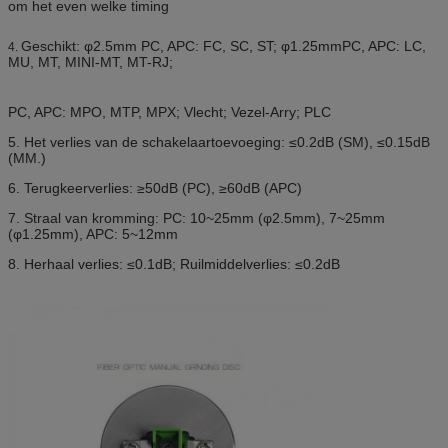
om het even welke timing
Geschikt: φ2.5mm PC, APC: FC, SC, ST; φ1.25mmPC, APC: LC,
4.
MU, MT, MINI-MT, MT-RJ;
PC, APC: MPO, MTP, MPX; Vlecht; Vezel-Arry; PLC
5. Het verlies van de schakelaartoevoeging: ≤0.2dB (SM), ≤0.15dB
(MM.)
6. Terugkeerverlies: ≥50dB (PC), ≥60dB (APC)
7. Straal van kromming: PC: 10~25mm (φ2.5mm), 7~25mm
(φ1.25mm), APC: 5~12mm
8. Herhaal verlies: ≤0.1dB; Ruilmiddelverlies: ≤0.2dB