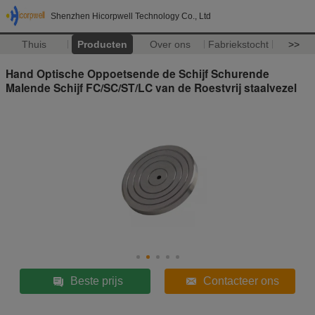
Shenzhen Hicorpwell Technology Co., Ltd
Thuis
Producten
Over ons
Fabriekstocht
>>
Hand Optische Oppoetsende de Schijf Schurende
Malende Schijf FC/SC/ST/LC van de Roestvrij staalvezel
Beste prijs
Contacteer ons