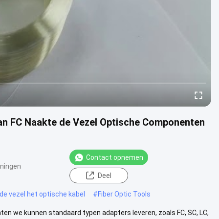
van FC Naakte de Vezel Optische Componenten
Contact opnemen
ningen
Deel
e vezel het optische kabel
#
Fiber Optic Tools
en we kunnen standaard typen adapters leveren, zoals FC, SC, LC,