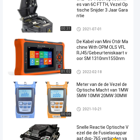
es van 6C FTTH, Vezel Op
tische Snijder 3 Jaar Gara
ntie
Vezel het Testen Hulpmiddele
00:31
2021-07-01
n
De Kabel van Mini Otdr Ma
chine With OPM OLS VFL
RJ45/Gebeurteniskaart v
oor SM 1310nm1550nm
Vezel het Testen Hulpmiddele
01:02
2022-02-18
n
Meter van de de Vezel de
Optische Macht van 1MW
5MW 10MW 20MW 30MW
Vezel het Testen Hulpmiddele
2021-10-21
n
00:06
Snelle Reactie Optische V
ezel die de Fusielasappar
aat dvp-765 verbinden va