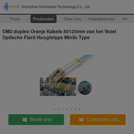
Shenzhen Hicorpwell Technology Co., Ltd
Thuis
Producten
Over ons
Fabriekstocht
>>
OM3 duplex Oranje Kabels 50125mm van het Vezel
Optische Flard Hoogtetype Minilc Type
Beste prijs
Contacteer ons