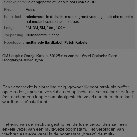
Schakelaars:
De aangepaste of Schakelaars van Sc UPC
Kleur:
Aquar
Kabeldoel:
ruimtevaart, in de lucht, marien, grond voertuig, tactische en zelfs
automobiel commerciële toepas
Lengte:
1M, 3M, 5M, 10m, 100M
Toepassing:
Buitencommunicatie
multimode flardkabel
Patch Kabels
Hoogtepunt:
,
OM3 duplex Oranje Kabels 50125mm van het Vezel Optische Flard
Hoogtetype Minilc Type
Een vezelvlecht is plotseling enig, gewoonlijk voor strak-als buffer
opgetreden, optische vezel die een optische die schakelaar heeft op
één eind en een lengte van blootgestelde vezel aan de andere kant
wordt pre-geïnstalleerd.
Het eind van de vlecht is gestript en de fusie verbonden aan één
enkele vezel van een multi-vezelboomstam. Het verbinden van
vlechten aan elke vezel in de boomstam „breekt“ de multi-