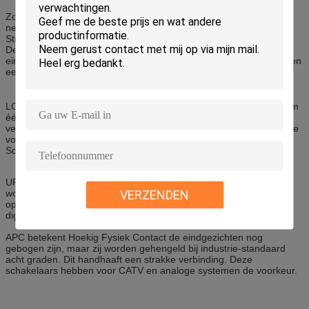
Zowel zijn 250um als 900um zelfde gekleurd, gemakkelijk om las
net te identificeren en te maken.
Strakke buffer, semi-strakke buffer. De losse buffer is beschikbaar
De vlechten worden gebruikt voor lastoepassingen wanneer het
eindigen buiten installatiekabel. Het is bestaat uit een schakelaar en
een speciale lengte
LC het flardkoord is een vezel optische die kabel wordt gebruikt om
één apparaat aan een andere vast te maken voor signaal het
verpletteren. LC-tribunes voor Lucent-Schakelaar. Het is een kleine
vorm-factor vezel optische schakelaar, de helft van de grootte van
Sc.
UPC de tribunes voor ultra Fysieke Contact.The-eindgezichten
VERZENDEN
worden gegeven het uitgebreide oppoetsen want een betere
oppervlakte eindigt. Deze schakelaars worden vaak gebruikt in
digitaal, CATV, en telefoniesystemen.
APC betekent Hoekig Fysiek Contact de eindgezichten nog
gebogen zijn, maar zij worden gehengeld bij industrie-standaard
acht graden. Dit handhaaft een strakke verbinding. Deze
schakelaars hebben voor CATV en analoge systemen de voorkeur.