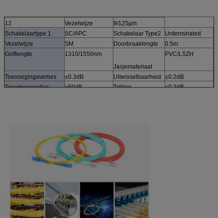
12
Vezelwijze
9/125μm
Schakelaartype 1
SC/APC
Schakelaar Type2
Unterminated
Vezelwijze
SM
Doorbraaklengte
0.5m
Golflengte
1310/1550nm
PVC/LSZH
Jasjemateriaal
Toevoegingsverlies
≤0.3dB
Uitwisselbaarheid
≤0.2dB
Terugkeerverlies
≥50dB
Trilling
≤0.2dB
Werkende
-40~75°C
Opslagtemperatuur
-45~85°C
temperatuur
Geometrische Specificatie (slechts voor 3D geteste interferometer)