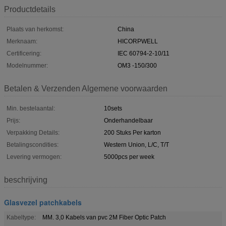
Productdetails
Plaats van herkomst:
China
Merknaam:
HICORPWELL
Certificering:
IEC 60794-2-10/11
Modelnummer:
OM3 -150/300
Betalen & Verzenden Algemene voorwaarden
Min. bestelaantal:
10sets
Prijs:
Onderhandelbaar
Verpakking Details:
200 Stuks Per karton
Betalingscondities:
Western Union, L/C, T/T
Levering vermogen:
5000pcs per week
beschrijving
Glasvezel patchkabels
Kabeltype:
MM. 3,0 Kabels van pvc 2M Fiber Optic Patch