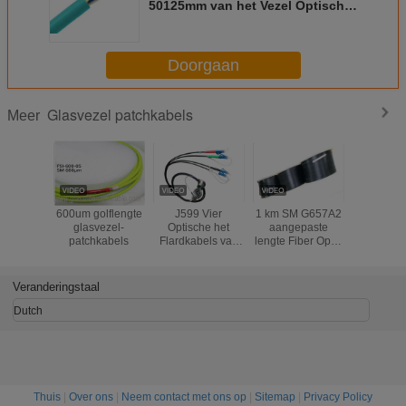
50125mm van het Vezel Optische
Flard Hoogtetype Minilc Type
Doorgaan
Glasvezel patchkabels
Meer
600um golflengte
J599 Vier
1 km SM G657A2
Crush Res
glasvezel-
Optische het
aangepaste
glasve
patchkabels
Flardkabels van
lengte Fiber Optic
patchkabel
de Kern Tactische
Patch kabels
kernen 
Vezel per Spoel
zelfondersteunende
zwarte 
100m - 1000m
FTTH Indoor licht
Veranderingstaal
Lengte
van gewicht
Dutch
Thuis
|
Over ons
|
Neem contact met ons op
|
Sitemap
|
Privacy Policy