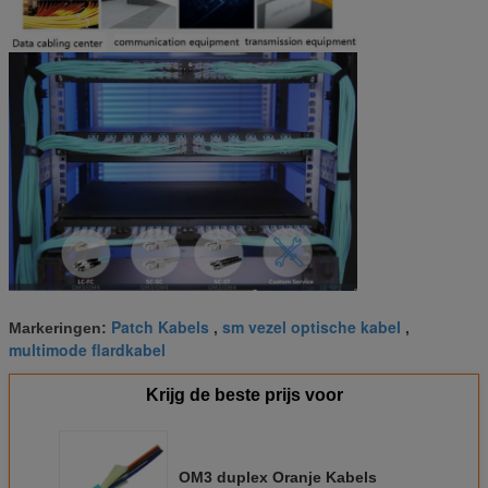
Patch Kabels
sm vezel optische kabel
Markeringen:
,
,
multimode flardkabel
Krijg de beste prijs voor
OM3 duplex Oranje Kabels