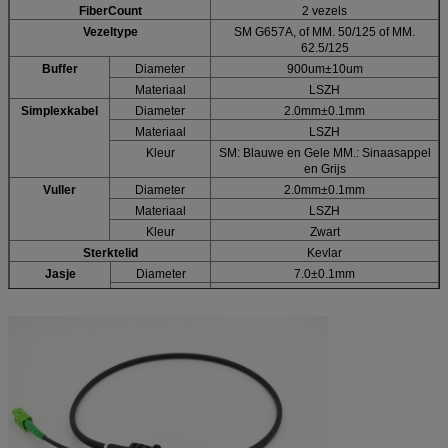
FiberCount
2 vezels
Vezeltype
SM G657A, of MM. 50/125 of MM.
62.5/125
Buffer
Diameter
900um±10um
Materiaal
LSZH
Simplexkabel
Diameter
2.0mm±0.1mm
Materiaal
LSZH
Kleur
SM: Blauwe en Gele MM.: Sinaasappel
en Grijs
Vuller
Diameter
2.0mm±0.1mm
Materiaal
LSZH
Kleur
Zwart
Sterktelid
Kevlar
Jasje
Diameter
7.0±0.1mm
Materiaal
LSZH
Kleur
Zwart