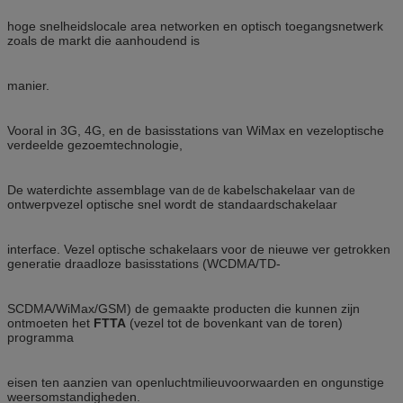
hoge snelheidslocale area networken en optisch toegangsnetwerk
zoals de markt die aanhoudend is
manier.
Vooral in 3G, 4G, en de basisstations van WiMax en vezeloptische
verdeelde gezoemtechnologie,
De waterdichte assemblage van
kabelschakelaar van
de de
de
ontwerpvezel optische snel wordt de standaardschakelaar
interface. Vezel optische schakelaars voor de nieuwe ver getrokken
generatie draadloze basisstations (WCDMA/TD-
SCDMA/WiMax/GSM) de gemaakte producten die kunnen zijn
ontmoeten het
FTTA
(vezel tot de bovenkant van de toren)
programma
eisen ten aanzien van openluchtmilieuvoorwaarden en ongunstige
weersomstandigheden.