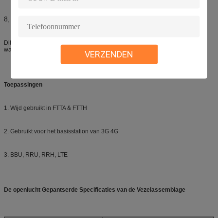
8, Draadstructuur waarborgen de vertrouwde op verbinding
Dit Waterdichte die flardkoorden wijd in FTTA, basisstation, en de openlucht
waterdichte voorwaarde worden gebruikt.
VERZENDEN
Toepassingen
1. Wijd gebruikt in FTTA & FTTH
2. Gebruikt voor het basisstation van 3G 4G
3. BBU, RRU, RRH, LTE
De openlucht Gepantserde Specificaties van de Vezelassemblage