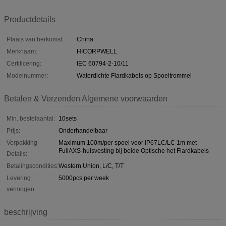
Productdetails
Plaats van herkomst:
China
Merknaam:
HICORPWELL
Certificering:
IEC 60794-2-10/11
Modelnummer:
Waterdichte Flardkabels op Spoeltrommel
Betalen & Verzenden Algemene voorwaarden
Min. bestelaantal:
10sets
Prijs:
Onderhandelbaar
Verpakking
Maximum 100m/per spoel voor IP67LC/LC 1m met
FullAXS-huisvesting bij beide Optische het Flardkabels
Details:
Betalingscondities:
Western Union, L/C, T/T
Levering
5000pcs per week
vermogen:
beschrijving