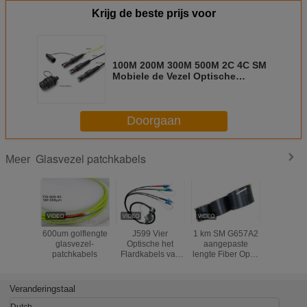
Krijg de beste prijs voor
100M 200M 300M 500M 2C 4C SM
Mobiele de Vezel Optische
Universele Kabel van de Vezel
Optische Kabel op Spoeltrommel
Doorgaan
Glasvezel patchkabels
Meer
600um golflengte
J599 Vier
1 km SM G657A2
Crush Res
glasvezel-
Optische het
aangepaste
glasve
patchkabels
Flardkabels van
lengte Fiber Optic
patchkabel
de Kern Tactische
Patch kabels
kernen 
Vezel per Spoel
zelfondersteunende
zwarte 
100m - 1000m
FTTH Indoor licht
Veranderingstaal
Lengte
van gewicht
Dutch