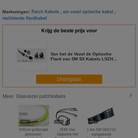
Patch Kabels
sm vezel optische kabel
Markeringen:
,
,
multimode flardkabel
Krijg de beste prijs voor
Van het de Vezel de Optische
Flard van SM SX Kabels LSZH
4.8mm Lengte 300M 100M van 2F
4F
Doorgaan
Glasvezel patchkabels
Meer
600um golflengte
J599 Vier
1 km SM G657A2
Crush Res
glasvezel-
Optische het
aangepaste
glasve