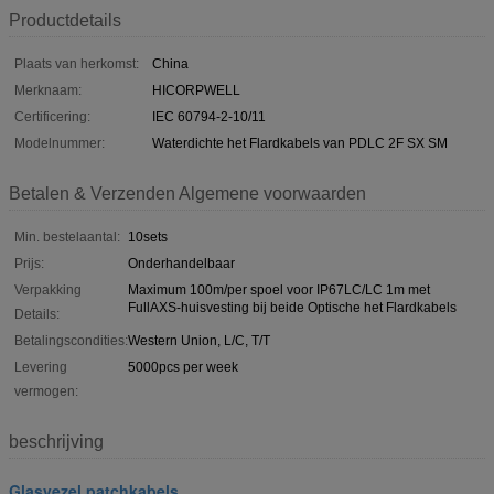
Productdetails
Plaats van herkomst:
China
Merknaam:
HICORPWELL
Certificering:
IEC 60794-2-10/11
Modelnummer:
Waterdichte het Flardkabels van PDLC 2F SX SM
Betalen & Verzenden Algemene voorwaarden
Min. bestelaantal:
10sets
Prijs:
Onderhandelbaar
Verpakking
Maximum 100m/per spoel voor IP67LC/LC 1m met
FullAXS-huisvesting bij beide Optische het Flardkabels
Details:
Betalingscondities:
Western Union, L/C, T/T
Levering
5000pcs per week
vermogen:
beschrijving
Glasvezel patchkabels