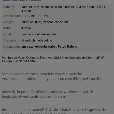
Kabeltype:
Van het de Vezel de Optische Flard van SM SX Kabels LSZH
4.8mm
Schakelaars:
PDLC MET LC UPC
Lengte:
300M of 100M, tot spoelcapaciteit
Kabel:
4.8mm
spoel:
Zonder spoel ben samen
Toepassing:
Openluchtmededeling
sm vezel optische kabel
Patch Kabels
Hoogtepunt:
,
Van het de Vezel Optische Flard van SM SX de Kabelslszh 4.8mm 2F 4F
Lengte met 300M 100M
Met de ononderbroken ontwikkeling van optische
vezelcommunicatietechnologie, de commerciële proef van 4G
netwerk, hoge snelheidslocale area networken en optisch
toegangsnetwerk zoals de markt die a is
de aanhoudende manner.PDLC-de schakelaarassemblage van de