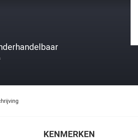
nderhandelbaar
s
rijving
KENMERKEN