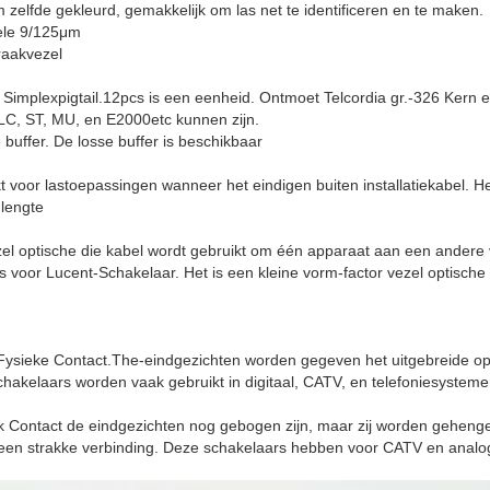
zelfde gekleurd, gemakkelijk om las net te identificeren en te maken.
ele 9/125μm
raakvezel
n Simplexpigtail.12pcs is een eenheid. Ontmoet Telcordia gr.-326 Kern
LC, ST, MU, en E2000etc kunnen zijn.
 buffer. De losse buffer is beschikbaar
 voor lastoepassingen wanneer het eindigen buiten installatiekabel. Het
 lengte
zel optische die kabel wordt gebruikt om één apparaat aan een andere 
es voor Lucent-Schakelaar. Het is een kleine vorm-factor vezel optische 
 Fysieke Contact.The-eindgezichten worden gegeven het uitgebreide o
chakelaars worden vaak gebruikt in digitaal, CATV, en telefoniesysteme
 Contact de eindgezichten nog gebogen zijn, maar zij worden gehengel
 een strakke verbinding. Deze schakelaars hebben voor CATV en analo