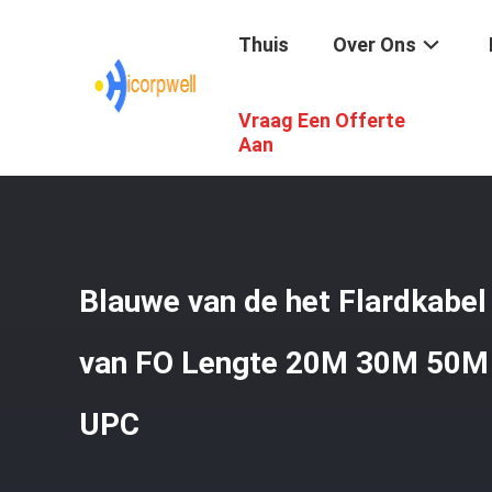
Thuis
Over Ons
Vraag Een Offerte
Thuis
/
Producten
/
Glasvezel Patchkabels
/
Blauwe Van
Aan
Blauwe van de het Flardkabe
van FO Lengte 20M 30M 50M 
UPC