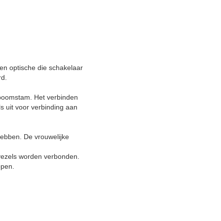
een optische die schakelaar
rd.
elboomstam. Het verbinden
s uit voor verbinding aan
hebben. De vrouwelijke
dvezels worden verbonden.
ppen.