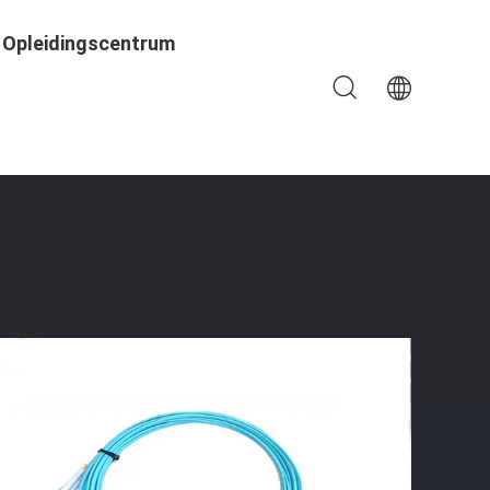
Opleidingscentrum
kelaartype LC UPC