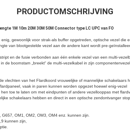
PRODUCTOMSCHRIJVING
lengte 1M 10m 20M 30M 50M Connector type LC UPC van FO
g enig, gewoonlijk voor strak-als buffer opgetreden, optische vezel die 
ngte van blootgestelde vezel aan de andere kant wordt pre-geïnstallee
estript en de fusie verbonden aan één enkele vezel van een multi-vez
 in de boomstam „breekt“ de multi-vezelkabel in zijn componentenvezel
de vlechten van het Flardkoord vrouwelijke of mannelijke schakelaars 
flardpaneel, vaak in paren kunnen worden opgezet hoewel enig-vezel
 hen toe te laten om met eindpunten of andere vezellooppas met flar
elijke schakelaars hebben en direct in een optische zendontvanger sto
, G657, OM1, OM2, OM3, OM4 enz. kunnen zijn.
,9 kunnen zijn,
ptie.