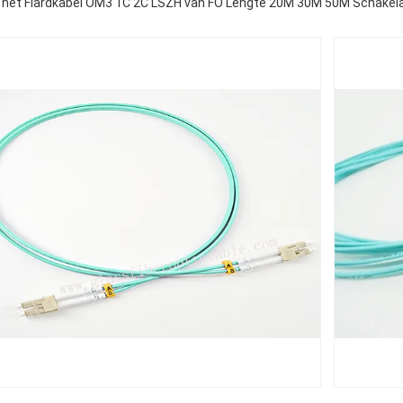
 het Flardkabel OM3 1C 2C LSZH van FO Lengte 20M 30M 50M Schakel