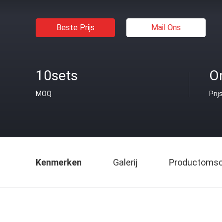
Beste Prijs
Mail Ons
10sets
O
MOQ
Prij
Kenmerken
Galerij
Productomsch