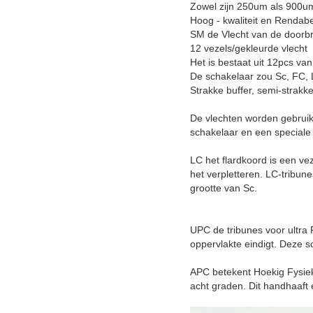
Zowel zijn 250um als 900um 
Hoog - kwaliteit en Rendab
SM de Vlecht van de doorb
12 vezels/gekleurde vlecht
Het is bestaat uit 12pcs va
De schakelaar zou Sc, FC, 
Strakke buffer, semi-strakke
De vlechten worden gebruikt
schakelaar en een speciale
LC het flardkoord is een ve
het verpletteren. LC-tribun
grootte van Sc.
UPC de tribunes voor ultra
oppervlakte eindigt. Deze s
APC betekent Hoekig Fysiek
acht graden. Dit handhaaft