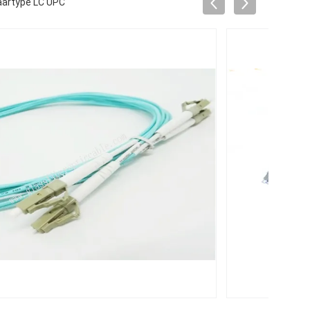
aartype LC UPC