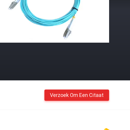
Verzoek Om Een Citaat