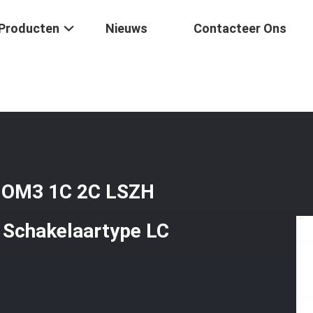
Producten
Nieuws
Contacteer Ons
 De Het Flardkabel OM3 1C 2C LSZH Van FO Lengte 20M 30M 50M Scha
l OM3 1C 2C LSZH
Schakelaartype LC